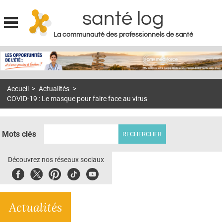
santé log
La communauté des professionnels de santé
Jump to navigation
MON COMPTE
ABONNEMENT
Accueil
>
Actualités
>
S'ABONNER À LA REVUE SOIN À DOMICILE
COVID-19 : Le masque pour faire face au virus
ACTUS
DOSSIERS
Mots clés
RÉSEAUX
Découvrez nos réseaux sociaux
E-REVUE SAD
Facebook
Twitter
Pinterest
Tiktok
Youbute
THÉMA
Actualités
L'APP