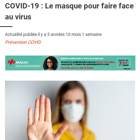
QUI SOMMES-NOUS ?
COVID-19 : Le masque pour faire face
au virus
PUBLICITÉ
CONDITIONS GÉNÉRALES
Actualité publiée il y a
5 années 10 mois 1 semaine
CONTACT
Prévention COVID
CRÉDITS