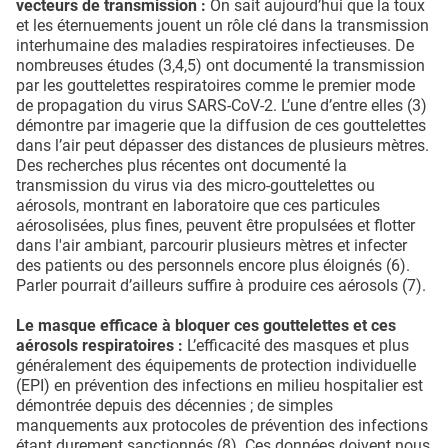
vecteurs de transmission :
On sait aujourd’hui que la toux
et les éternuements jouent un rôle clé dans la transmission
interhumaine des maladies respiratoires infectieuses. De
nombreuses études (3,4,5) ont documenté la transmission
par les gouttelettes respiratoires comme le premier mode
de propagation du virus SARS-CoV-2. L’une d’entre elles (3)
démontre par imagerie que la diffusion de ces gouttelettes
dans l’air peut dépasser des distances de plusieurs mètres.
Des recherches plus récentes ont documenté la
transmission du virus via des micro-gouttelettes ou
aérosols, montrant en laboratoire que ces particules
aérosolisées, plus fines, peuvent être propulsées et flotter
dans l'air ambiant, parcourir plusieurs mètres et infecter
des patients ou des personnels encore plus éloignés (6).
Parler pourrait d’ailleurs suffire à produire ces aérosols (7).
Le masque efficace à bloquer ces gouttelettes et ces
aérosols respiratoires :
L’efficacité des masques et plus
généralement des équipements de protection individuelle
(EPI) en prévention des infections en milieu hospitalier est
démontrée depuis des décennies ; de simples
manquements aux protocoles de prévention des infections
étant durement sanctionnés (8). Ces données doivent nous