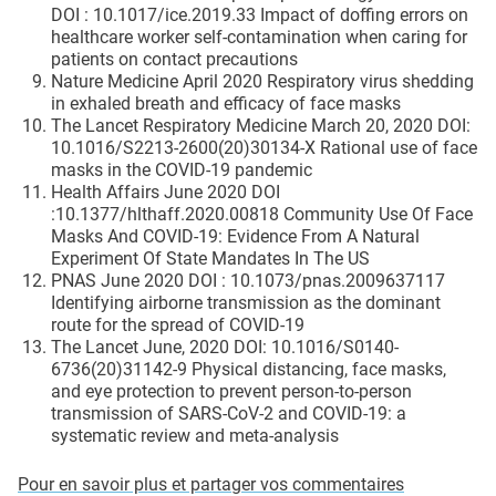
DOI : 10.1017/ice.2019.33 Impact of doffing errors on
healthcare worker self-contamination when caring for
patients on contact precautions
Nature Medicine April 2020 Respiratory virus shedding
in exhaled breath and efficacy of face masks
The Lancet Respiratory Medicine March 20, 2020 DOI:
10.1016/S2213-2600(20)30134-X Rational use of face
masks in the COVID-19 pandemic
Health Affairs June 2020 DOI
:10.1377/hlthaff.2020.00818 Community Use Of Face
Masks And COVID-19: Evidence From A Natural
Experiment Of State Mandates In The US
PNAS June 2020 DOI : 10.1073/pnas.2009637117
Identifying airborne transmission as the dominant
route for the spread of COVID-19
The Lancet June, 2020 DOI: 10.1016/S0140-
6736(20)31142-9 Physical distancing, face masks,
and eye protection to prevent person-to-person
transmission of SARS-CoV-2 and COVID-19: a
systematic review and meta-analysis
Pour en savoir plus et partager vos commentaires