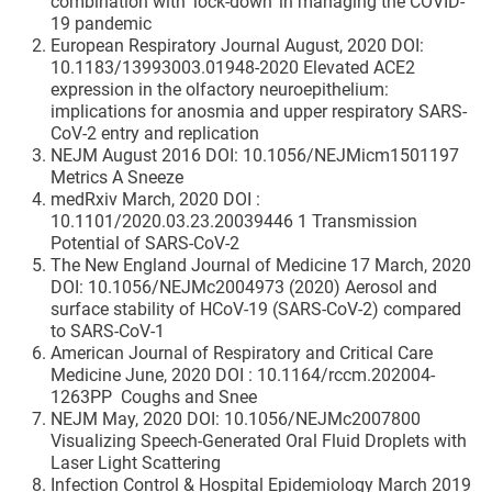
combination with ‘lock-down’ in managing the COVID-
19 pandemic
European Respiratory Journal August, 2020 DOI:
10.1183/13993003.01948-2020 Elevated ACE2
expression in the olfactory neuroepithelium:
implications for anosmia and upper respiratory SARS-
CoV-2 entry and replication
NEJM August 2016 DOI: 10.1056/NEJMicm1501197
Metrics A Sneeze
medRxiv March, 2020 DOI :
10.1101/2020.03.23.20039446 1 Transmission
Potential of SARS-CoV-2
The New England Journal of Medicine 17 March, 2020
DOI: 10.1056/NEJMc2004973 (2020) Aerosol and
surface stability of HCoV-19 (SARS-CoV-2) compared
to SARS-CoV-1
American Journal of Respiratory and Critical Care
Medicine June, 2020 DOI : 10.1164/rccm.202004-
1263PP Coughs and Snee
NEJM May, 2020 DOI: 10.1056/NEJMc2007800
Visualizing Speech-Generated Oral Fluid Droplets with
Laser Light Scattering
Infection Control & Hospital Epidemiology March 2019