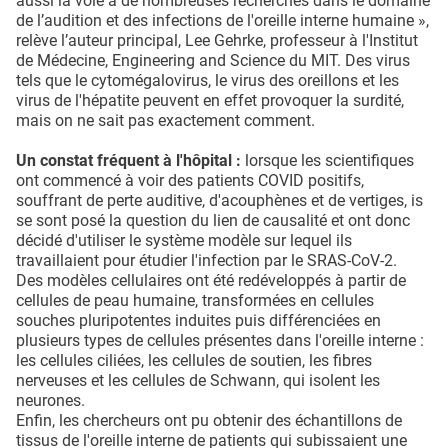
aussi la voie à de nombreuses recherches dans le domaine
de l’audition et des infections de l'oreille interne humaine »,
relève l’auteur principal, Lee Gehrke, professeur à l'Institut
de Médecine, Engineering and Science du MIT. Des virus
tels que le cytomégalovirus, le virus des oreillons et les
virus de l'hépatite peuvent en effet provoquer la surdité,
mais on ne sait pas exactement comment.
Un constat fréquent à l'hôpital :
lorsque les scientifiques
ont commencé à voir des patients COVID positifs,
souffrant de perte auditive, d'acouphènes et de vertiges, is
se sont posé la question du lien de causalité et ont donc
décidé d'utiliser le système modèle sur lequel ils
travaillaient pour étudier l'infection par le SRAS-CoV-2.
Des modèles cellulaires ont été redéveloppés à partir de
cellules de peau humaine, transformées en cellules
souches pluripotentes induites puis différenciées en
plusieurs types de cellules présentes dans l'oreille interne :
les cellules ciliées, les cellules de soutien, les fibres
nerveuses et les cellules de Schwann, qui isolent les
neurones.
Enfin, les chercheurs ont pu obtenir des échantillons de
tissus de l'oreille interne de patients qui subissaient une