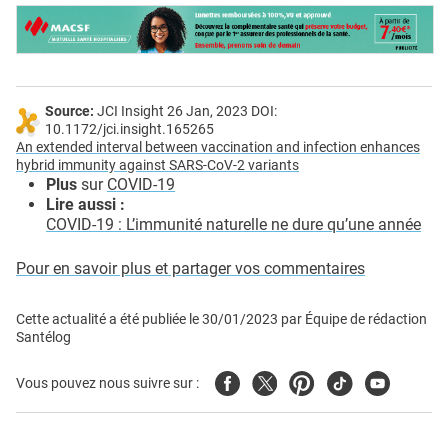
Source:
JCI Insight 26 Jan, 2023 DOI:
10.1172/jci.insight.165265
An extended interval between vaccination and infection enhances
hybrid immunity against SARS-CoV-2 variants
Plus
sur
COVID-19
Lire aussi :
COVID-19 : L’immunité naturelle ne dure qu’une année
Pour en savoir plus et partager vos commentaires
Cette actualité a été publiée le
30/01/2023
par
Équipe de rédaction
Santélog
Facebook
Twitter
Pinterest
Tiktok
Youtube
Vous pouvez nous suivre sur :