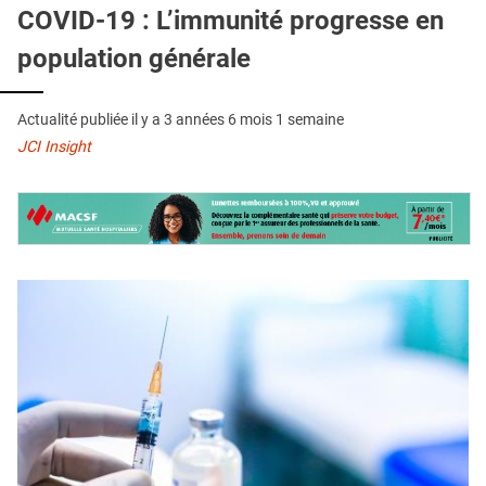
QUI SOMMES-NOUS ?
COVID-19 : L’immunité progresse en
population générale
PUBLICITÉ
CONDITIONS GÉNÉRALES
Actualité publiée il y a
3 années 6 mois 1 semaine
CONTACT
JCI Insight
CRÉDITS