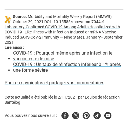
Source:
Morbidity and Mortality Weekly Report (MMWR)
October 29, 2021 DOI : 10.15585/mmwr.mm7044e1
Laboratory-Confirmed COVID-19 Among Adults Hospitalized with
COVID-19–Like Illness with Infection-Induced or mRNA Vaccine-
Induced SARS-CoV-2 Immunity — Nine States, January–September
2021
Lire aussi :
COVID-19 : Pourquoi même après une infection le
vaccin reste de mise
COVID-19 : Un taux de réinfection inférieur à 1% après
une forme sévère
Pour en savoir plus et partager vos commentaires
Cette actualité a été publiée le
2/11/2021
par
Équipe de rédaction
Santélog
Facebook
Twitter
Pinterest
Tiktok
Youtube
Vous pouvez nous suivre sur :