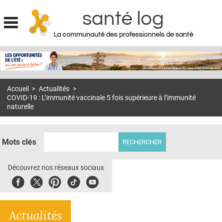
santé log
La communauté des professionnels de santé
Jump to navigation
MON COMPTE
ABONNEMENT
Accueil
>
Actualités
>
S'ABONNER À LA REVUE SOIN À DOMICILE
COVID-19 : L’immunité vaccinale 5 fois supérieure à l’immunité
naturelle
ACTUS
DOSSIERS
Mots clés
RÉSEAUX
Découvrez nos réseaux sociaux
E-REVUE SAD
Facebook
Twitter
Pinterest
Tiktok
Youbute
THÉMA
L'APP
Actualités