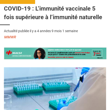
QUI SOMMES-NOUS ?
COVID-19 : L’immunité vaccinale 5
PUBLICITÉ
fois supérieure à l’immunité naturelle
CONDITIONS GÉNÉRALES
Actualité publiée il y a
4 années 9 mois 1 semaine
CONTACT
MMWR
CRÉDITS