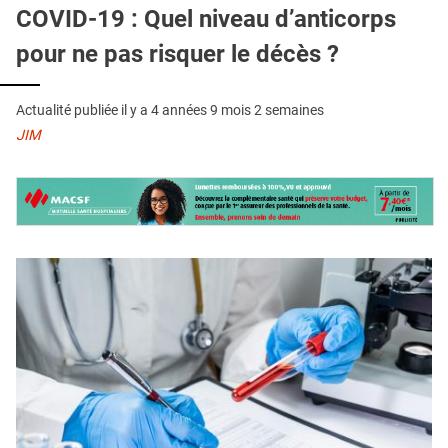
QUI SOMMES-NOUS ?
COVID-19 : Quel niveau d’anticorps
pour ne pas risquer le décès ?
PUBLICITÉ
CONDITIONS GÉNÉRALES
Actualité publiée il y a
4 années 9 mois 2 semaines
CONTACT
JIM
CRÉDITS