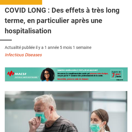
QUI SOMMES-NOUS ?
COVID LONG : Des effets à très long
PUBLICITÉ
terme, en particulier après une
CONDITIONS GÉNÉRALES
hospitalisation
CONTACT
Actualité publiée il y a
1 année 5 mois 1 semaine
CRÉDITS
Infectious Diseases