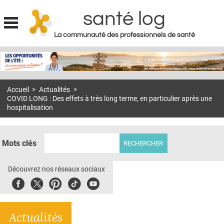
santé log
La communauté des professionnels de santé
Jump to navigation
MON COMPTE
ABONNEMENT
Accueil
>
Actualités
>
S'ABONNER À LA REVUE SOIN À DOMICILE
COVID LONG : Des effets à très long terme, en particulier après une
hospitalisation
ACTUS
DOSSIERS
Mots clés
RÉSEAUX
Découvrez nos réseaux sociaux
E-REVUE SAD
Facebook
Twitter
Pinterest
Tiktok
Youbute
THÉMA
L'APP
Actualités