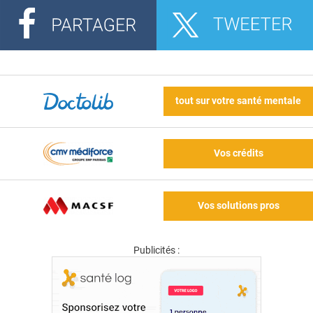
tout sur votre santé mentale
Vos crédits
Vos solutions pros
Publicités :