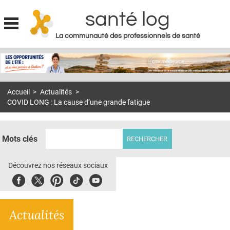
santé log
La communauté des professionnels de santé
Jump to navigation
MON COMPTE
ABONNEMENT
Accueil
>
Actualités
>
S'ABONNER À LA REVUE SOIN À DOMICILE
COVID LONG : La cause d’une grande fatigue
ACTUS
DOSSIERS
Mots clés
RÉSEAUX
Découvrez nos réseaux sociaux
E-REVUE SAD
Facebook
Twitter
Pinterest
Tiktok
Youbute
THÉMA
Actualités
L'APP