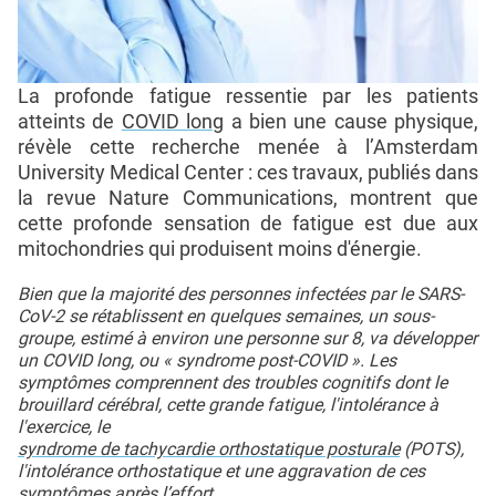
La profonde fatigue ressentie par les patients
atteints de
COVID long
a bien une cause physique,
révèle cette recherche menée à l’Amsterdam
University Medical Center : ces travaux, publiés dans
la revue Nature Communications, montrent que
cette profonde sensation de fatigue est due aux
mitochondries qui produisent moins d'énergie.
Bien que la majorité des personnes infectées par le SARS-
CoV-2 se rétablissent en quelques semaines, un sous-
groupe, estimé à environ une personne sur 8, va développer
un COVID long, ou « syndrome post-COVID ». Les
symptômes comprennent des troubles cognitifs dont le
brouillard cérébral, cette grande fatigue, l'intolérance à
l'exercice, le
syndrome de tachycardie orthostatique posturale
(POTS),
l'intolérance orthostatique et une aggravation de ces
symptômes après l’effort.