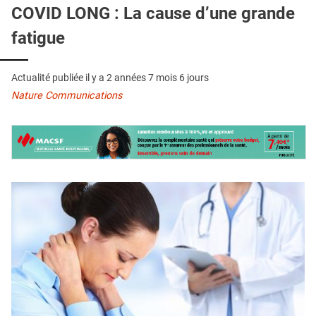
QUI SOMMES-NOUS ?
COVID LONG : La cause d’une grande
fatigue
PUBLICITÉ
CONDITIONS GÉNÉRALES
Actualité publiée il y a
2 années 7 mois 6 jours
CONTACT
Nature Communications
CRÉDITS