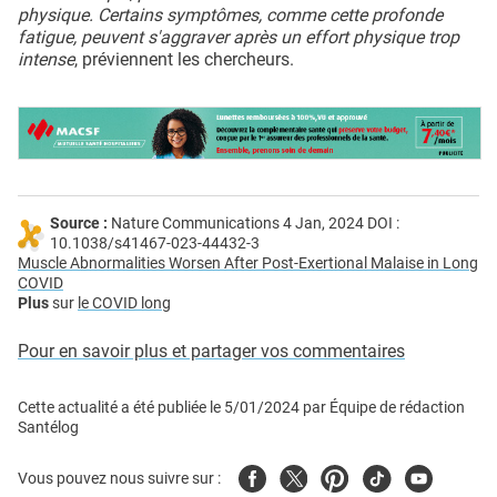
physique. Certains symptômes, comme cette profonde
fatigue, peuvent s'aggraver après un effort physique trop
intense
, préviennent les chercheurs.
Source :
Nature Communications 4 Jan, 2024 DOI :
10.1038/s41467-023-44432-3
Muscle Abnormalities Worsen After Post-Exertional Malaise in Long
COVID
Plus
sur
le COVID long
Pour en savoir plus et partager vos commentaires
Cette actualité a été publiée le
5/01/2024
par
Équipe de rédaction
Santélog
Facebook
Twitter
Pinterest
Tiktok
Youtube
Vous pouvez nous suivre sur :