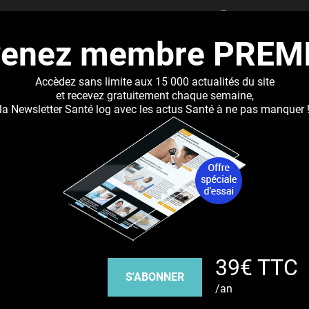
RECHERCHER
venez membre PREM
UALITÉS
DOSSIERS
ABONNEMENT
RÉSEAUX DE 
Accèdez sans limite aux 15 000 actualités du site
et recevez gratuitement chaque semaine,
la Newsletter Santé log avec les actus Santé à ne pas manquer 
Jump to navigation
n, clé de nouveaux traitements
Découvrez nos réseaux sociaux
39€ TTC
Facebook
Twitter
Pinterest
Tiktok
Youbute
S'ABONNER
/an