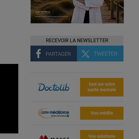
RECEVOIR LA NEWSLETTER
tout sur votre
santé mentale
Vos crédits
Vos solutions