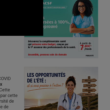
 COVID
ux
 Cette
 par cette
rsité de
re de