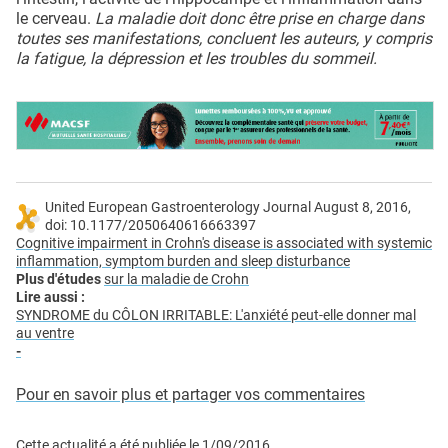
le cerveau.
La maladie doit donc être prise en charge dans
toutes ses manifestations, concluent les auteurs, y compris
la fatigue, la dépression et les troubles du sommeil.
United European Gastroenterology Journal August 8, 2016,
doi: 10.1177/2050640616663397
Cognitive impairment in Crohn's disease is associated with systemic
inflammation, symptom burden and sleep disturbance
Plus d'études
sur la maladie de Crohn
Lire aussi :
SYNDROME du CÔLON IRRITABLE: L'anxiété peut-elle donner mal
au ventre
-
Pour en savoir plus et partager vos commentaires
Cette actualité a été publiée le
1/09/2016