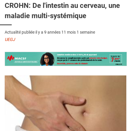
QUI SOMMES-NOUS ?
CROHN: De l'intestin au cerveau, une
maladie multi-systémique
PUBLICITÉ
CONDITIONS GÉNÉRALES
Actualité publiée il y a
9 années 11 mois 1 semaine
CONTACT
UEGJ
CRÉDITS