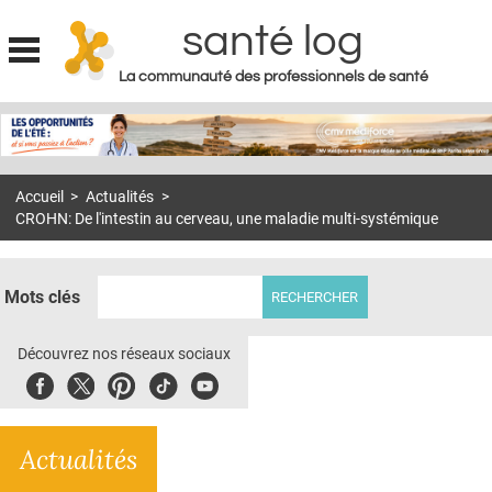
santé log
La communauté des professionnels de santé
Jump to navigation
MON COMPTE
ABONNEMENT
Accueil
>
Actualités
>
S'ABONNER À LA REVUE SOIN À DOMICILE
CROHN: De l'intestin au cerveau, une maladie multi-systémique
ACTUS
DOSSIERS
Mots clés
RÉSEAUX
Découvrez nos réseaux sociaux
E-REVUE SAD
Facebook
Twitter
Pinterest
Tiktok
Youbute
THÉMA
Actualités
L'APP