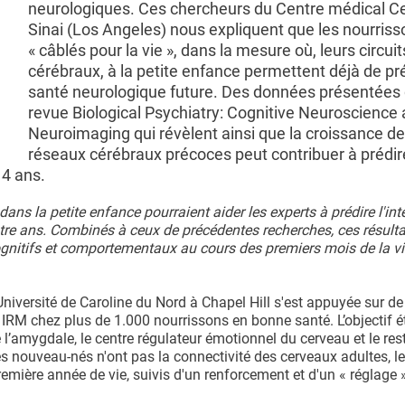
neurologiques. Ces chercheurs du Centre médical C
Sinai (Los Angeles) nous expliquent que les nourriss
« câblés pour la vie », dans la mesure où, leurs circuit
cérébraux, à la petite enfance permettent déjà de pré
santé neurologique future. Des données présentées 
revue Biological Psychiatry: Cognitive Neuroscience
Neuroimaging qui révèlent ainsi que la croissance d
réseaux cérébraux précoces peut contribuer à prédire
 4 ans.
dans la petite enfance pourraient aider les experts à prédire l'int
atre ans. Combinés à ceux de précédentes recherches, ces résulta
 cognitifs et comportementaux au cours des premiers mois de la vi
niversité de Caroline du Nord à Chapel Hill s'est appuyée sur de
IRM chez plus de 1.000 nourrissons en bonne santé. L’objectif ét
 l’amygdale, le centre régulateur émotionnel du cerveau et le res
s nouveau-nés n'ont pas la connectivité des cerveaux adultes, le
ière année de vie, suivis d'un renforcement et d'un « réglage »