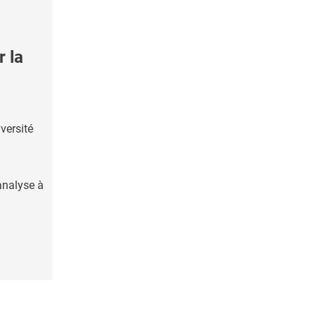
 la
iversité
analyse à