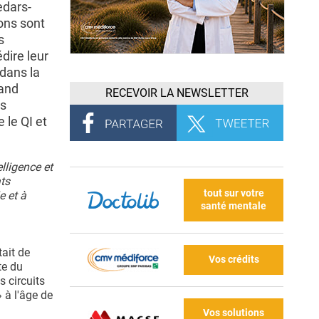
edars-
ons sont
s
dire leur
dans la
 and
RECEVOIR LA NEWSLETTER
es
 le QI et
elligence et
ts
tout sur votre
e et à
santé mentale
ait de
Vos crédits
te du
s circuits
 à l'âge de
Vos solutions