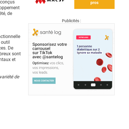
t conçus
pros
eloppement
été, de
Publicités :
nctionnelle
outil
ces. De
breux sont
ntaux et
variété de