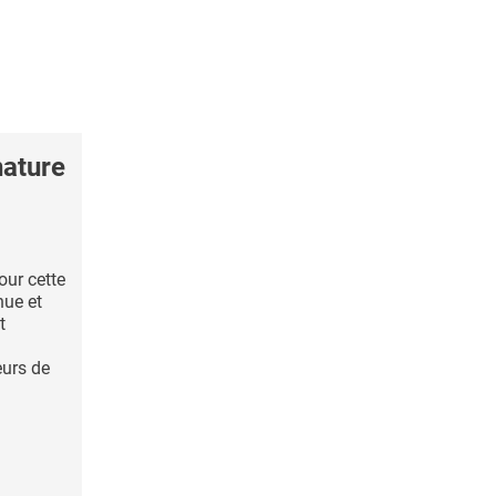
nature
our cette
nue et
t
eurs de