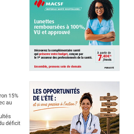
iron 15%
ec au
ultés
u déficit