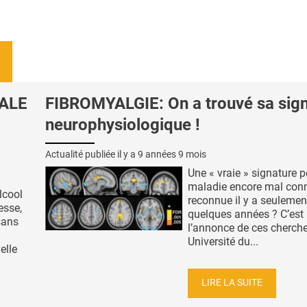
ALE
FIBROMYALGIE: On a trouvé sa sig
neurophysiologique !
Actualité publiée il y a
9 années 9 mois
Une « vraie » signature p
maladie encore mal con
lcool
reconnue il y a seulemen
esse,
quelques années ? C’est
 sans
l’annonce de ces cherch
Université du...
elle
LIRE LA SUITE