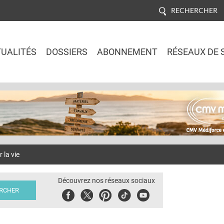
RECHERCHER
UALITÉS
DOSSIERS
ABONNEMENT
RÉSEAUX DE 
Jump to navigation
la vie
Découvrez nos réseaux sociaux
Facebook
Twitter
Pinterest
Tiktok
Youbute