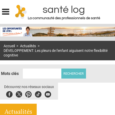
santé log
La communauté des professionnels de santé
Jump to navigation
MON COMPTE
ABONNEMENT
Accueil
>
Actualités
>
S'ABONNER À LA REVUE SOIN À DOMICILE
DÉVELOPPEMENT: Les pleurs de l'enfant aiguisent notre flexibilité
cognitive
ACTUS
DOSSIERS
Mots clés
RÉSEAUX
Découvrez nos réseaux sociaux
E-REVUE SAD
Facebook
Twitter
Pinterest
Tiktok
Youbute
THÉMA
L'APP
Actualités