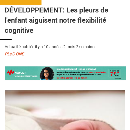
QUI SOMMES-NOUS ?
DÉVELOPPEMENT: Les pleurs de
PUBLICITÉ
l'enfant aiguisent notre flexibilité
CONDITIONS GÉNÉRALES
cognitive
CONTACT
Actualité publiée il y a
10 années 2 mois 2 semaines
CRÉDITS
PLoS ONE