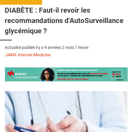
QUI SOMMES-NOUS ?
DIABÈTE : Faut-il revoir les
PUBLICITÉ
recommandations d'AutoSurveillance
CONDITIONS GÉNÉRALES
glycémique ?
CONTACT
Actualité publiée il y a
9 années 2 mois 1 heure
CRÉDITS
JAMA Internal Medicine