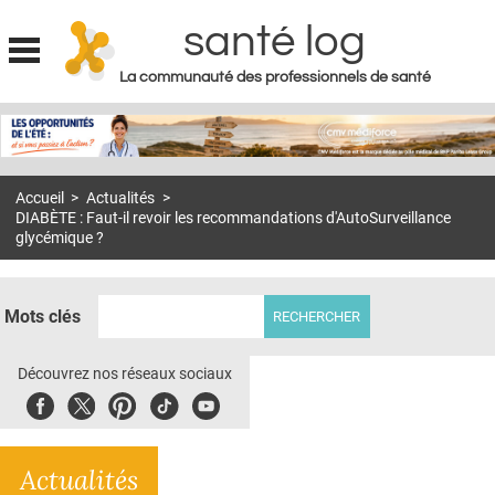
santé log
La communauté des professionnels de santé
Jump to navigation
MON COMPTE
ABONNEMENT
Accueil
>
Actualités
>
S'ABONNER À LA REVUE SOIN À DOMICILE
DIABÈTE : Faut-il revoir les recommandations d'AutoSurveillance
glycémique ?
ACTUS
DOSSIERS
Mots clés
RÉSEAUX
Découvrez nos réseaux sociaux
E-REVUE SAD
Facebook
Twitter
Pinterest
Tiktok
Youbute
THÉMA
L'APP
Actualités