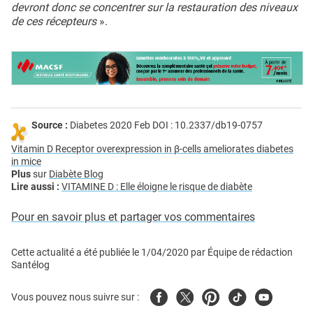
devront donc se concentrer sur la restauration des niveaux
de ces récepteurs
».
Source :
Diabetes 2020 Feb DOI : 10.2337/db19-0757
Vitamin D Receptor overexpression in β-cells ameliorates diabetes
in mice
Plus
sur
Diabète Blog
Lire aussi :
VITAMINE D : Elle éloigne le risque de diabète
Pour en savoir plus et partager vos commentaires
Cette actualité a été publiée le
1/04/2020
par
Équipe de rédaction
Santélog
Facebook
Twitter
Pinterest
Tiktok
Youtube
Vous pouvez nous suivre sur :