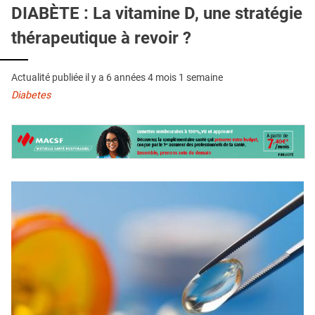
QUI SOMMES-NOUS ?
DIABÈTE : La vitamine D, une stratégie
thérapeutique à revoir ?
PUBLICITÉ
CONDITIONS GÉNÉRALES
Actualité publiée il y a
6 années 4 mois 1 semaine
CONTACT
Diabetes
CRÉDITS