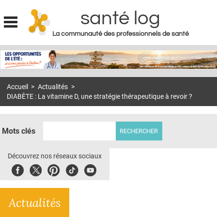
santé log
La communauté des professionnels de santé
Jump to navigation
MON COMPTE
ABONNEMENT
Accueil
>
Actualités
>
S'ABONNER À LA REVUE SOIN À DOMICILE
DIABÈTE : La vitamine D, une stratégie thérapeutique à revoir ?
ACTUS
DOSSIERS
Mots clés
RÉSEAUX
Découvrez nos réseaux sociaux
E-REVUE SAD
Facebook
Twitter
Pinterest
Tiktok
Youbute
THÉMA
Actualités
L'APP