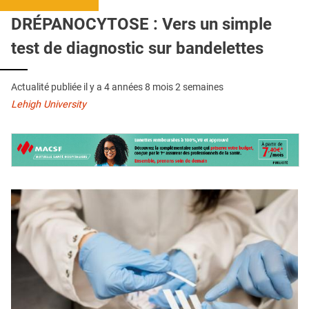
QUI SOMMES-NOUS ?
DRÉPANOCYTOSE : Vers un simple
PUBLICITÉ
test de diagnostic sur bandelettes
CONDITIONS GÉNÉRALES
Actualité publiée il y a
4 années 8 mois 2 semaines
CONTACT
Lehigh University
CRÉDITS