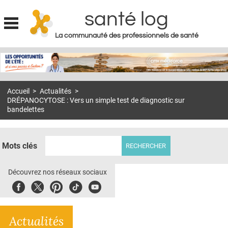
santé log
La communauté des professionnels de santé
Jump to navigation
MON COMPTE
ABONNEMENT
Accueil
>
Actualités
>
S'ABONNER À LA REVUE SOIN À DOMICILE
DRÉPANOCYTOSE : Vers un simple test de diagnostic sur
bandelettes
ACTUS
DOSSIERS
Mots clés
RÉSEAUX
Découvrez nos réseaux sociaux
E-REVUE SAD
Facebook
Twitter
Pinterest
Tiktok
Youbute
THÉMA
L'APP
Actualités