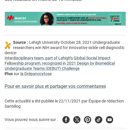
Source :
Lehigh University October 28, 2021 Undergraduate
researchers win NIH award for innovative sickle cell diagnostic
device-
Interdisciplinary team, part of Lehigh’s Global Social Impact
Fellowship program, recognized in 2021 Design by Biomedical
Undergraduate Teams (DEBUT) Challenge
Plus
sur
la Drépanocytose
Pour en savoir plus et partager vos commentaires
Cette actualité a été publiée le
22/11/2021
par
Équipe de rédaction
Santélog
Facebook
Twitter
Pinterest
Tiktok
Youtube
Vous pouvez nous suivre sur :