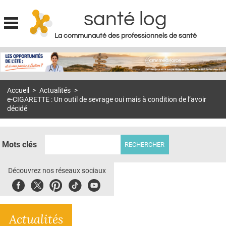
santé log
La communauté des professionnels de santé
Jump to navigation
MON COMPTE
ABONNEMENT
Accueil
>
Actualités
>
S'ABONNER À LA REVUE SOIN À DOMICILE
e-CIGARETTE : Un outil de sevrage oui mais à condition de l’avoir
décidé
ACTUS
DOSSIERS
Mots clés
RÉSEAUX
Découvrez nos réseaux sociaux
E-REVUE SAD
Facebook
Twitter
Pinterest
Tiktok
Youbute
THÉMA
L'APP
Actualités