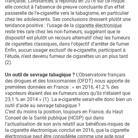
française,
Constances
, a répondu en 2016 sur ce risque :
elle conclut à l’absence de preuve concluante d’un effet
passerelle de l’e-cigarette vers le tabagisme, en particulier
chez les adolescents. Ses conclusions dressent plutôt une
tendance positive : l’usage de la
cigarette électronique
reste très rare chez les non-fumeurs, suggérant que le
dispositif est plutôt un recours alternatif chez les fumeurs
de cigarettes classiques, dans l'objectif d'arrêter de fumer.
Enfin, aucun usager exclusif de e-cigarette, participant à
l'étude, n’est devenu fumeur de cigarettes un an plus tard
(2).
Un outil de sevrage tabagique ?
L'Observatoire français
des drogues et des toxicomanies (OFDT) nous apporte de
premières données en France : « en 2016, 41,2 % des
vapoteurs étaient des ex-fumeurs alors qu’ils n’étaient que
23,1 % en 2014 » (1). La e-cigarette serait-elle donc bien un
outil d’aide au sevrage tabagique ?
C’est du moins la position, toujours en France, du Haut
Conseil de la Santé publique (HCSP) qui dans
l’actualisation de son avis relatif aux bénéfices-risques de
la cigarette électronique, conclut en 2016, que la cigarette
électronique peut être considérée comme une aide pour