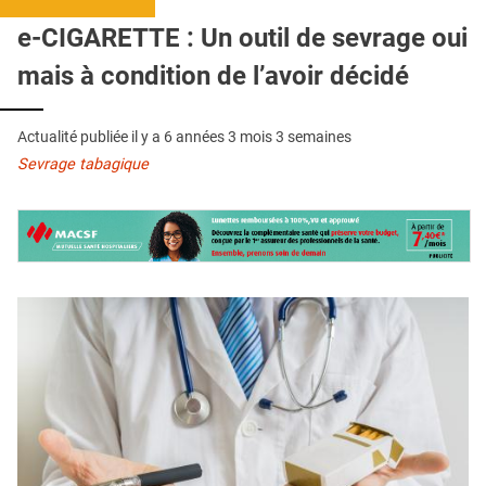
QUI SOMMES-NOUS ?
e-CIGARETTE : Un outil de sevrage oui
PUBLICITÉ
mais à condition de l’avoir décidé
CONDITIONS GÉNÉRALES
Actualité publiée il y a
6 années 3 mois 3 semaines
CONTACT
Sevrage tabagique
CRÉDITS