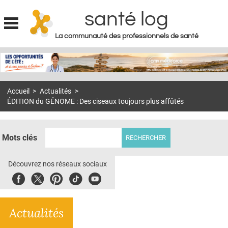
santé log
La communauté des professionnels de santé
Jump to navigation
MON COMPTE
ABONNEMENT
Accueil
>
Actualités
>
S'ABONNER À LA REVUE SOIN À DOMICILE
ÉDITION du GÉNOME : Des ciseaux toujours plus affûtés
ACTUS
DOSSIERS
Mots clés
RÉSEAUX
Découvrez nos réseaux sociaux
E-REVUE SAD
Facebook
Twitter
Pinterest
Tiktok
Youbute
THÉMA
Actualités
L'APP