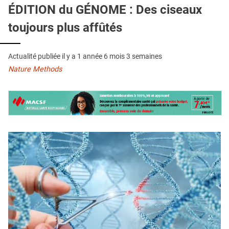
QUI SOMMES-NOUS ?
ÉDITION du GÉNOME : Des ciseaux
toujours plus affûtés
PUBLICITÉ
CONDITIONS GÉNÉRALES
Actualité publiée il y a
1 année 6 mois 3 semaines
CONTACT
Nature Methods
CRÉDITS