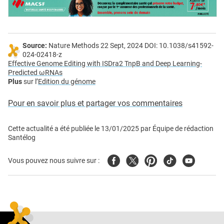
Source:
Nature Methods 22 Sept, 2024 DOI: 10.1038/s41592-
024-02418-z
Effective Genome Editing with ISDra2 TnpB and Deep Learning-
Predicted ωRNAs
Plus
sur l’
Edition du génome
Pour en savoir plus et partager vos commentaires
Cette actualité a été publiée le
13/01/2025
par
Équipe de rédaction
Santélog
Facebook
Twitter
Pinterest
Tiktok
Youtube
Vous pouvez nous suivre sur :