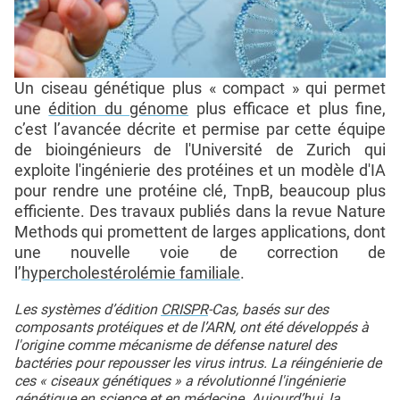
Un ciseau génétique plus « compact » qui permet
une
édition du génome
plus efficace et plus fine,
c’est l’avancée décrite et permise par cette équipe
de bioingénieurs de l'Université de Zurich qui
exploite l'ingénierie des protéines et un modèle d'IA
pour rendre une protéine clé, TnpB, beaucoup plus
efficiente. Des travaux publiés dans la revue Nature
Methods qui promettent de larges applications, dont
une nouvelle voie de correction de
l’
hypercholestérolémie familiale
.
Les systèmes d’édition
CRISPR
-Cas, basés sur des
composants protéiques et de l’ARN, ont été développés à
l'origine comme mécanisme de défense naturel des
bactéries pour repousser les virus intrus. La réingénierie de
ces « ciseaux génétiques » a révolutionné l'ingénierie
génétique en science et en médecine. Aujourd’hui, la