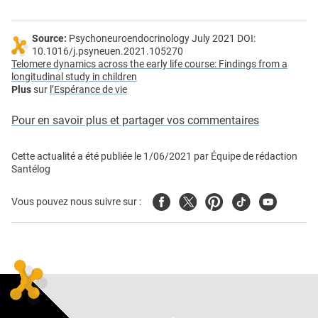
Source:
Psychoneuroendocrinology July 2021 DOI:
10.1016/j.psyneuen.2021.105270
Telomere dynamics across the early life course: Findings from a
longitudinal study in children
Plus
sur
l’Espérance de vie
Pour en savoir plus et partager vos commentaires
Cette actualité a été publiée le
1/06/2021
par
Équipe de rédaction
Santélog
Facebook
Twitter
Pinterest
Tiktok
Youtube
Vous pouvez nous suivre sur :