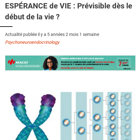
QUI SOMMES-NOUS ?
ESPÉRANCE de VIE : Prévisible dès le
début de la vie ?
PUBLICITÉ
CONDITIONS GÉNÉRALES
Actualité publiée il y a
5 années 2 mois 1 semaine
CONTACT
Psychoneuroendocrinology
CRÉDITS