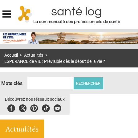
santé log
La communauté des professionnels de santé
Jump to navigation
MON COMPTE
ABONNEMENT
Accueil
>
Actualités
>
S'ABONNER À LA REVUE SOIN À DOMICILE
ESPÉRANCE de VIE : Prévisible dès le début de la vie ?
ACTUS
DOSSIERS
Mots clés
RÉSEAUX
Découvrez nos réseaux sociaux
E-REVUE SAD
Facebook
Twitter
Pinterest
Tiktok
Youbute
THÉMA
Actualités
L'APP