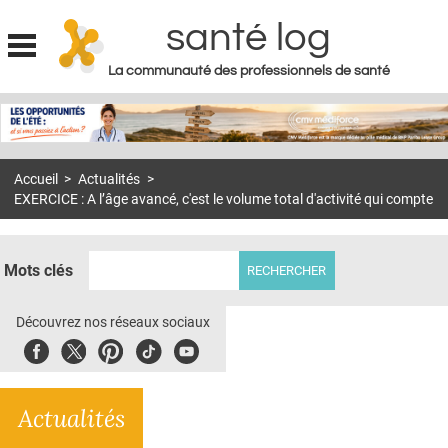
santé log
La communauté des professionnels de santé
Jump to navigation
MON COMPTE
ABONNEMENT
Accueil
>
Actualités
>
S'ABONNER À LA REVUE SOIN À DOMICILE
EXERCICE : A l’âge avancé, c'est le volume total d'activité qui compte
ACTUS
DOSSIERS
Mots clés
RÉSEAUX
Découvrez nos réseaux sociaux
E-REVUE SAD
Facebook
Twitter
Pinterest
Tiktok
Youbute
THÉMA
Actualités
L'APP