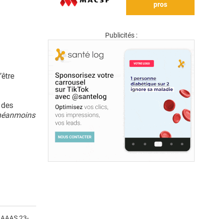
pros
Publicités :
’être
 des
 néanmoins
a AAAS 23-