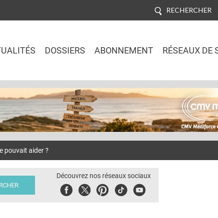
RECHERCHER
UALITÉS
DOSSIERS
ABONNEMENT
RÉSEAUX DE 
Jump to navigation
e pouvait aider ?
Découvrez nos réseaux sociaux
Facebook
Twitter
Pinterest
Tiktok
Youbute