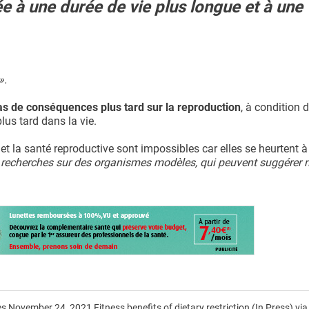
iée à une durée de vie plus longue et à une
».
pas de conséquences plus tard sur la reproduction
, à condition d
us tard dans la vie.
et la santé reproductive sont impossibles car elles se heurtent à
es recherches sur des organismes modèles, qui peuvent suggérer
s November 24, 2021 Fitness benefits of dietary restriction (In Press) vi