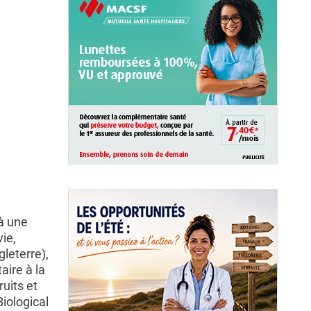
à une
ie,
gleterre),
aire à la
uits et
iological