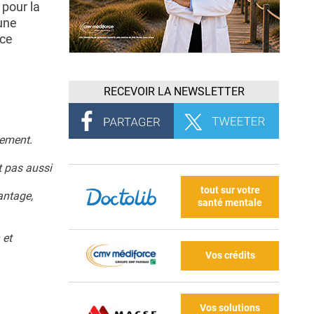
 pour la
 une
 ce
RECEVOIR LA NEWSLETTER
lement.
t pas aussi
tout sur votre
antage,
santé mentale
 et
Vos crédits
Vos solutions