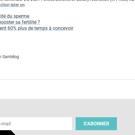
ction later on
ité du sperme
ter sa fertilité ?
ent 60% plus de temps à concevoir
n Santélog
e
 e-mail
S'ABONNER