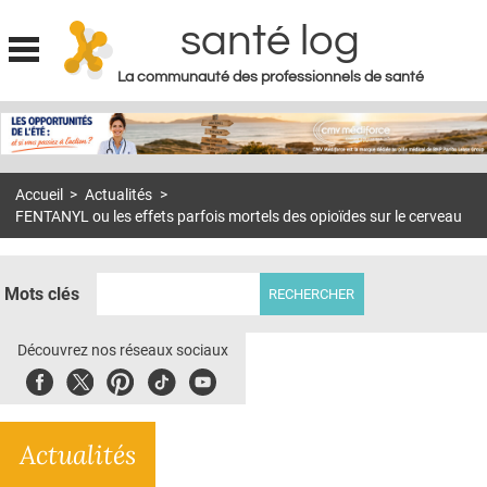
santé log
La communauté des professionnels de santé
Jump to navigation
MON COMPTE
ABONNEMENT
Accueil
>
Actualités
>
S'ABONNER À LA REVUE SOIN À DOMICILE
FENTANYL ou les effets parfois mortels des opioïdes sur le cerveau
ACTUS
DOSSIERS
Mots clés
RÉSEAUX
Découvrez nos réseaux sociaux
E-REVUE SAD
Facebook
Twitter
Pinterest
Tiktok
Youbute
THÉMA
Actualités
L'APP