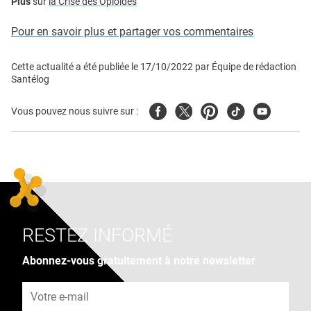
Plus
sur
la Crise des Opioïdes
Pour en savoir plus et partager vos commentaires
Cette actualité a été publiée le
17/10/2022
par
Équipe de rédaction
Santélog
Facebook
Twitter
Pinterest
Tiktok
Youtube
Vous pouvez nous suivre sur :
RESTEZ INFORMÉ
Abonnez-vous gratuitement à notre newsletter
Adresse e-mail