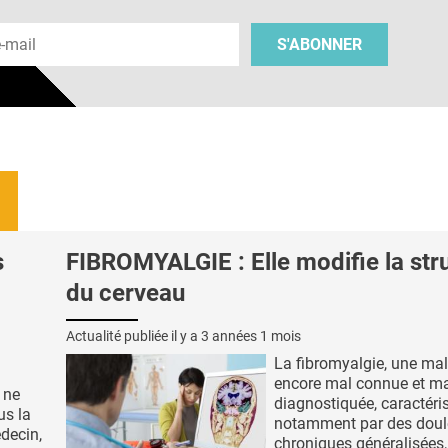
 e-mail
S'ABONNER
s
FIBROMYALGIE : Elle modifie la str
du cerveau
Actualité publiée il y a
3 années 1 mois
La fibromyalgie, une ma
encore mal connue et m
 ne
diagnostiquée, caractéri
us la
notamment par des doul
édecin,
chroniques généralisées,