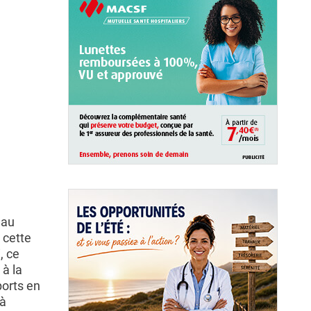
 au
 cette
, ce
 à la
ports en
 à