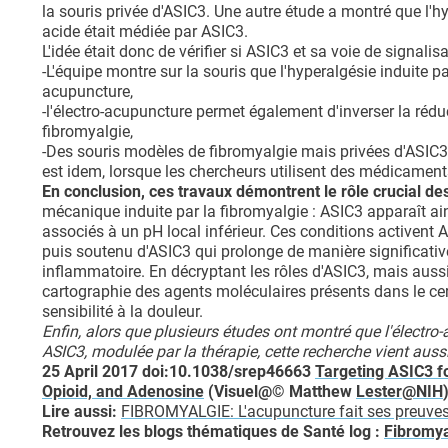
la souris privée d'ASIC3. Une autre étude a montré que l'hy
acide était médiée par ASIC3.
L'idée était donc de vérifier si ASIC3 et sa voie de signal
-L'équipe montre sur la souris que l'hyperalgésie induite pa
acupuncture,
-l'électro-acupuncture permet également d'inverser la réduc
fibromyalgie,
-Des souris modèles de fibromyalgie mais privées d'ASIC3 n
est idem, lorsque les chercheurs utilisent des médicament
En conclusion, ces travaux démontrent le rôle crucial 
mécanique induite par la fibromyalgie : ASIC3 apparaît a
associés à un pH local inférieur. Ces conditions activent A
puis soutenu d'ASIC3 qui prolonge de manière significative 
inflammatoire. En décryptant les rôles d'ASIC3, mais auss
cartographie des agents moléculaires présents dans le cerv
sensibilité à la douleur.
Enfin, alors que plusieurs études ont montré que l'électro-a
ASIC3, modulée par la thérapie, cette recherche vient aussi
25 April 2017 doi:10.1038/srep46663
Targeting ASIC3 fo
Opioid, and Adenosine
(Visuel@© Matthew
Lester@NIH
Lire aussi:
FIBROMYALGIE: L'acupuncture fait ses preuves 
Retrouvez les blogs thématiques de Santé log :
Fibromya