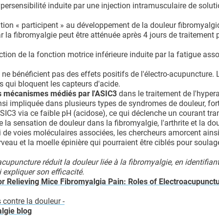
persensibilité induite par une injection intramusculaire de soluti
isation « participent » au développement de la douleur fibromyalgi
r la fibromyalgie peut être atténuée après 4 jours de traitement p
tion de la fonction motrice inférieure induite par la fatigue asso
e bénéficient pas des effets positifs de l'électro-acupuncture. L
s qui bloquent les capteurs d'acide.
des mécanismes médiés par l'ASIC3
dans le traitement de l'hyper
insi impliquée dans plusieurs types de syndromes de douleur, fo
SIC3 via ce faible pH (acidose), ce qui déclenche un courant tran
la sensation de douleur dans la fibromyalgie, l'arthrite et la do
i de voies moléculaires associées, les chercheurs amorcent ains
eau et la moelle épinière qui pourraient être ciblés pour soulage
cupuncture réduit la douleur liée à la fibromyalgie, en identifiant
 expliquer son efficacité.
r Relieving Mice Fibromyalgia Pain: Roles of Electroacupunctu
)
contre la douleur -
lgie blog