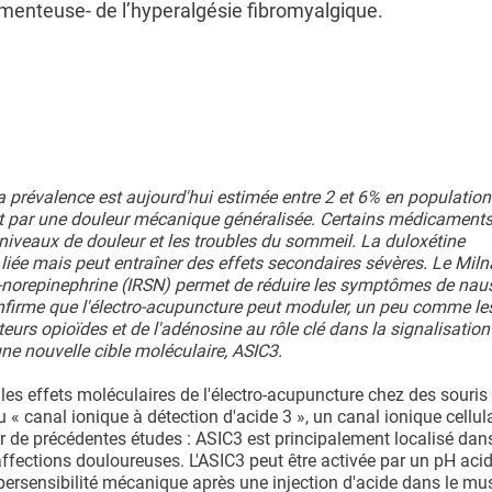
enteuse- de l’hyperalgésie fibromyalgique.
a prévalence est aujourd'hui estimée entre 2 et 6% en population
nt par une douleur mécanique généralisée. Certains médicamen
s niveaux de douleur et les troubles du sommeil. La duloxétine
iée mais peut entraîner des effets secondaires sévères. Le Miln
ne-norepinephrine (IRSN) permet de réduire les symptômes de nau
nfirme que l'électro-acupuncture peut moduler, un peu comme le
urs opioïdes et de l'adénosine au rôle clé dans la signalisation
une nouvelle cible moléculaire, ASIC3.
 les effets moléculaires de l'électro-acupuncture chez des souri
 « canal ionique à détection d'acide 3 », un canal ionique cellula
par de précédentes études : ASIC3 est principalement localisé dan
affections douloureuses. L'ASIC3 peut être activée par un pH aci
ersensibilité mécanique après une injection d'acide dans le mu