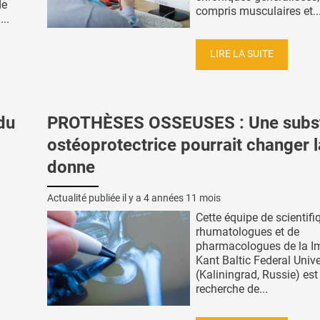
de
compris musculaires et..
...
LIRE LA SUITE
du
PROTHÈSES OSSEUSES : Une subs
ostéoprotectrice pourrait changer l
donne
Actualité publiée il y a
4 années 11 mois
Cette équipe de scientifi
rhumatologues et de
pharmacologues de la 
Kant Baltic Federal Unive
(Kaliningrad, Russie) est
recherche de...