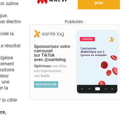
pros
on saline
que.
ar électro-
Publicités :
ciée la
e résultat
algésie
rtement
sitoire
uleur
i une
r la
 la cible
re,