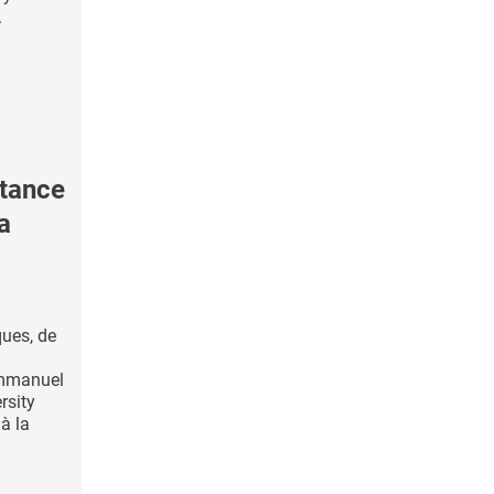
.
tance
a
ques, de
Immanuel
rsity
 à la