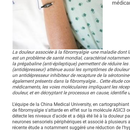
médicam
La douleur associée à la fibromyalgie -une maladie dont l
est un problème de santé mondial, caractérisé notamme
la prégabaline (anti-épileptique) permettent de réduire le
(antidépresseur) atténue aussi les symptômes de douleur l
un antidépresseur inhibiteur de recapture de la sérotoni
également présents dans la fibromyalgie… Cette étude co
médicaments, les voies moléculaires impliquant les récepte
douleur, et en décryptant le processus en cause, identifie 
L'équipe de la China Medical University, en cartographiant
de fibromyalgie s'attarde en effet sur la molécule ASIC3 ou
détecte les niveaux d'acide et a déjà été lié à la douleur 
neurones sensoriels périphériques et associé à plusieurs 
récente étude a notamment suggéré une réduction de l'hyp