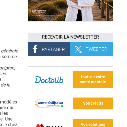
RECEVOIR LA NEWSLETTER
 générale-
ts comme
acipran,
sée
tout sur votre
s
santé mentale
 de la
s modèles
Vos crédits
ire qui
s les
de. Une
scle chez
Vos solutions