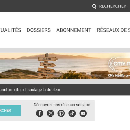
RECHERCHER
UALITÉS
DOSSIERS
ABONNEMENT
RÉSEAUX DE 
Jump to navigation
cture cible et soulage la douleur
Découvrez nos réseaux sociaux
Facebook
Twitter
Pinterest
Tiktok
Youbute