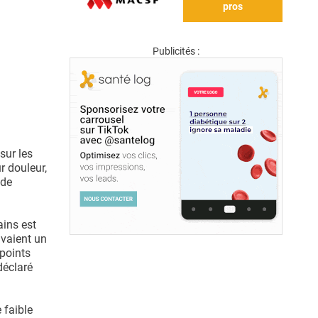
pros
Publicités :
sur les
r douleur,
 de
ains est
avaient un
points
déclaré
 faible