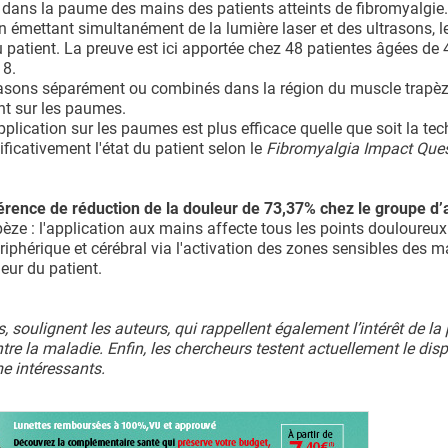
 dans la paume des mains des patients atteints de fibromyalgie.
 émettant simultanément de la lumière laser et des ultrasons, l
 patient. La preuve est ici apportée chez 48 patientes âgées de 
 8.
trasons séparément ou combinés dans la région du muscle trapèz
nt sur les paumes.
plication sur les paumes est plus efficace quelle que soit la tec
icativement l'état du patient selon le
Fibromyalgia Impact Ques
rence de réduction de la douleur de 73,37% chez le groupe d’a
apèze : l'application aux mains affecte tous les points douloureu
ériphérique et cérébral via l'activation des zones sensibles des 
eur du patient.
soulignent les auteurs, qui rappellent également l’intérêt de la 
re la maladie. Enfin, les chercheurs testent actuellement le disp
me intéressants.