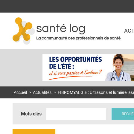
santé log
ACT
La communauté des professionnels de santé
Accueil
>
Actualités
>
FIBROMYALGIE : Ultrasons et lumière lase
Mots clés