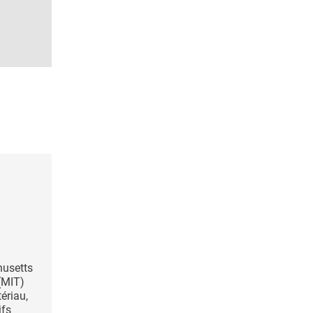
husetts
 (MIT)
ériau,
ifs