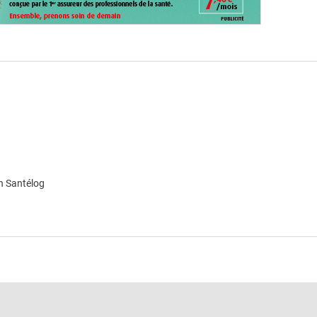
n Santélog
e