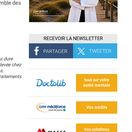
emble des
RECEVOIR LA NEWSLETTER
ui dure
élevée chez
s,
traitements
tout sur votre
santé mentale
Vos crédits
Vos solutions