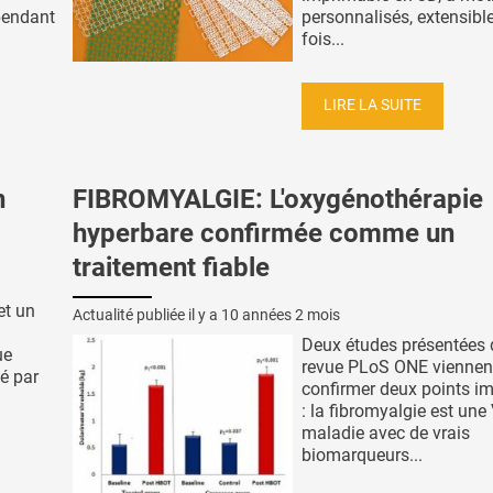
pendant
personnalisés, extensible
fois...
LIRE LA SUITE
n
FIBROMYALGIE: L'oxygénothérapie
hyperbare confirmée comme un
traitement fiable
et un
Actualité publiée il y a
10 années 2 mois
Deux études présentées 
ue
revue PLoS ONE viennen
sé par
confirmer deux points i
: la fibromyalgie est une
maladie avec de vrais
biomarqueurs...