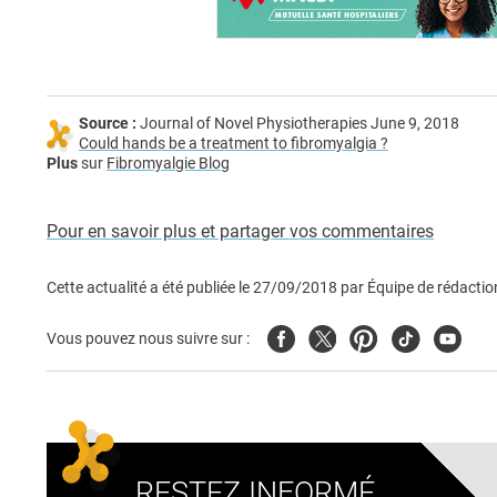
Source :
Journal of Novel Physiotherapies June 9, 2018
Could hands be a treatment to fibromyalgia ?
Plus
sur
Fibromyalgie Blog
Pour en savoir plus et partager vos commentaires
Cette actualité a été publiée le
27/09/2018
par
Équipe de rédactio
Facebook
Twitter
Pinterest
Tiktok
Youtub
Vous pouvez nous suivre sur :
RESTEZ INFORMÉ