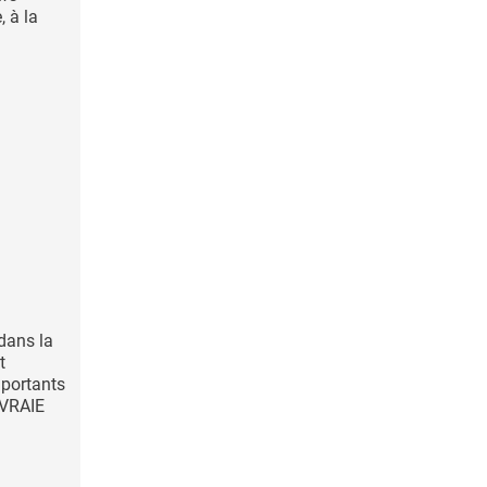
, à la
dans la
t
mportants
 VRAIE