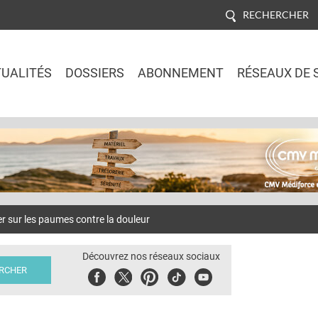
RECHERCHER
UALITÉS
DOSSIERS
ABONNEMENT
RÉSEAUX DE 
Jump to navigation
r sur les paumes contre la douleur
Découvrez nos réseaux sociaux
Facebook
Twitter
Pinterest
Tiktok
Youbute