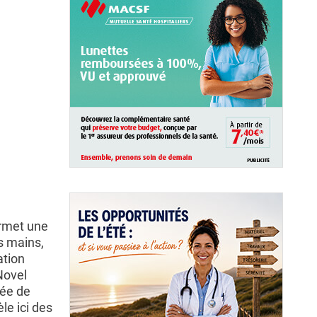
ermet une
s mains,
ation
Novel
née de
le ici des