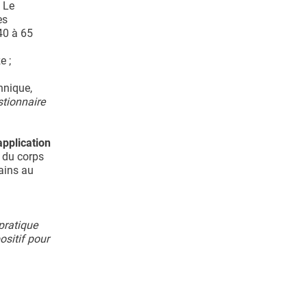
 Le
es
40 à 65
e ;
hnique,
tionnaire
pplication
x du corps
mains au
pratique
ositif pour