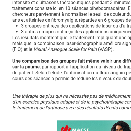
intensité et d’ultrasons thérapeutiques pendant 3 minutes
traitement consiste ici en 10 séances bihebdomadaires. En
chercheurs parviennent à normaliser le seuil de douleur du
ans et atteintes de fibromyalgie, réparties en 6 groupes de
3 groupes ont reçu des applications de laser ou d'ul
3 autres groupes ont reçu des applications uniqueme
Les résultats montrent que le traitement impliquant une ap
mais que la combinaison laser-échographie améliore signif
(FIQ) et le
Visual Analogue Scale for Pain
(VASP).
Une comparaison des groupes fait même valoir une diffé
sur la paume
, par rapport à l'application au niveau du tr
du patient. Selon l'étude, l'optimisation du flux sanguin p
cours des séances a permis de réduire les niveaux de doul
Une thérapie de plus qui ne nécessite pas de médicaments, 
d’un exercice physique adapté et de la psychothérapie cont
le traitement de l'arthrose avec des résultats décrits com