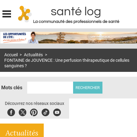
santé log
La communauté des professionnels de santé
Jump to navigation
MON COMPTE
ABONNEMENT
Accueil
>
Actualités
>
S'ABONNER À LA REVUE SOIN À DOMICILE
FONTAINE de JOUVENCE : Une perfusion thérapeutique de cellules
sanguines ?
ACTUS
DOSSIERS
Mots clés
RÉSEAUX
Découvrez nos réseaux sociaux
E-REVUE SAD
Facebook
Twitter
Pinterest
Tiktok
Youbute
THÉMA
L'APP
Actualités