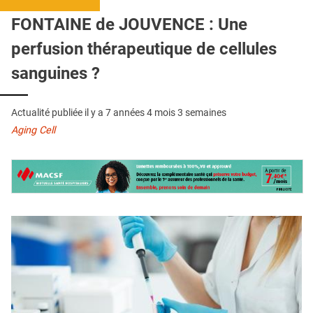
QUI SOMMES-NOUS ?
FONTAINE de JOUVENCE : Une
PUBLICITÉ
perfusion thérapeutique de cellules
CONDITIONS GÉNÉRALES
sanguines ?
CONTACT
Actualité publiée il y a
7 années 4 mois 3 semaines
CRÉDITS
Aging Cell