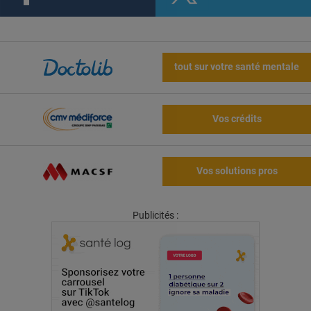
tout sur votre santé mentale
Vos crédits
Vos solutions pros
Publicités :