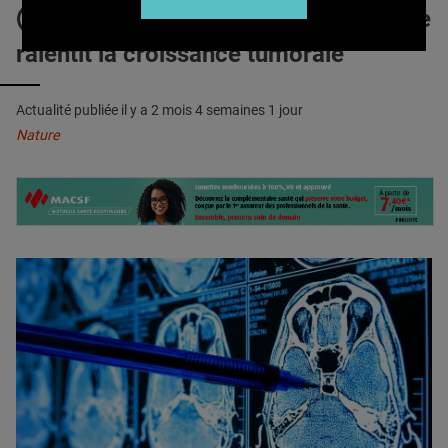
QUI SOMMES-NOUS ?
GLIOBLASTOME : La testostérone
ralentit la croissance tumorale
PUBLICITÉ
CONDITIONS GÉNÉRALES
Actualité publiée il y a
2 mois 4 semaines 1 jour
CONTACT
Nature
CRÉDITS