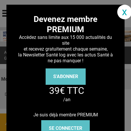
santé log
x
Devenez membre
La communauté des professionnels de santé
PREMIUM
Jump to navigation
MON COMPTE
Accèdez sans limite aux 15 000 actualités du
site
ABONNEMENT
et recevez gratuitement chaque semaine,
Accueil
>
Actualités
>
la Newsletter Santé log avec les actus Santé à
S'ABONNER À LA REVUE SOIN À DOMICILE
GLIOBLASTOME : La testostérone ralentit la croissance tumorale
ne pas manquer !
ACTUS
S'ABONNER
DOSSIERS
Mots clés
39€ TTC
RÉSEAUX
Découvrez nos réseaux sociaux
/an
E-REVUE SAD
Facebook
Twitter
Pinterest
Tiktok
Youbute
THÉMA
Je suis déjà membre PREMIUM
Actualités
L'APP
SE CONNECTER