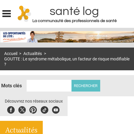
santé log
La communauté des professionnels de santé
Jump to navigation
MON COMPTE
ABONNEMENT
Accueil
>
Actualités
>
S'ABONNER À LA REVUE SOIN À DOMICILE
GOUTTE : Le syndrome métabolique, un facteur de risque modifiable
?
ACTUS
DOSSIERS
Mots clés
RÉSEAUX
Découvrez nos réseaux sociaux
E-REVUE SAD
Facebook
Twitter
Pinterest
Tiktok
Youbute
THÉMA
L'APP
Actualités