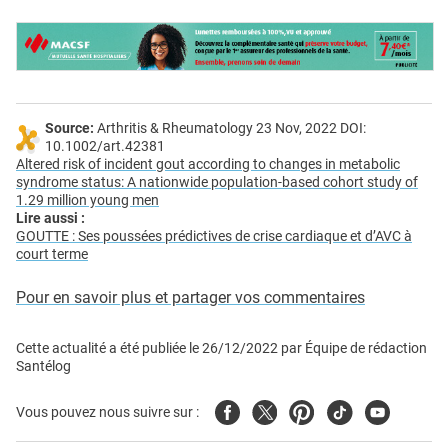
Source:
Arthritis & Rheumatology 23 Nov, 2022 DOI:
10.1002/art.42381
Altered risk of incident gout according to changes in metabolic
syndrome status: A nationwide population-based cohort study of
1.29 million young men
Lire aussi :
GOUTTE : Ses poussées prédictives de crise cardiaque et d’AVC à
court terme
Pour en savoir plus et partager vos commentaires
Cette actualité a été publiée le
26/12/2022
par
Équipe de rédaction
Santélog
Facebook
Twitter
Pinterest
Tiktok
Youtube
Vous pouvez nous suivre sur :