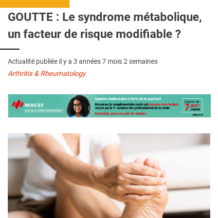
QUI SOMMES-NOUS ?
GOUTTE : Le syndrome métabolique,
PUBLICITÉ
un facteur de risque modifiable ?
CONDITIONS GÉNÉRALES
Actualité publiée il y a
3 années 7 mois 2 semaines
CONTACT
Arthritis & Rheumatology
CRÉDITS