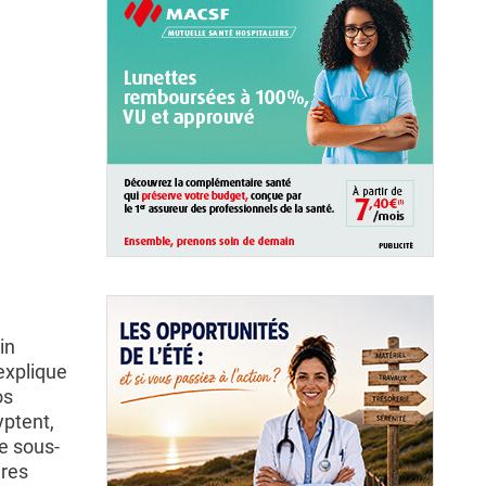
in
explique
os
yptent,
e sous-
ures