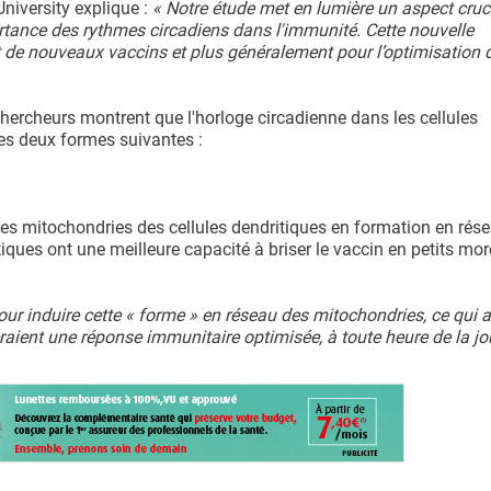
University explique :
« Notre étude met en lumière un aspect cruci
ortance des rythmes circadiens dans l'immunité. Cette nouvelle
de nouveaux vaccins et plus généralement pour l’optimisation d
hercheurs montrent que l'horloge circadienne dans les cellules
des deux formes suivantes :
es mitochondries des cellules dendritiques en formation en rése
itiques ont une meilleure capacité à briser le vaccin en petits mo
r induire cette « forme » en réseau des mitochondries, ce qui a
aient une réponse immunitaire optimisée, à toute heure de la jo