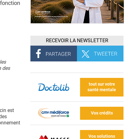
 fonction
RECEVOIR LA NEWSLETTER
les
n des
tout sur votre
santé mentale
cin est
Vos crédits
 des
tionnement
Vos solutions