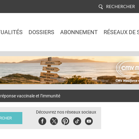
RECHERCHER
UALITÉS
DOSSIERS
ABONNEMENT
RÉSEAUX DE 
Jump to navigation
réponse vaccinale et l’immunité
Découvrez nos réseaux sociaux
Facebook
Twitter
Pinterest
Tiktok
Youbute