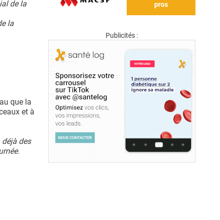
al de la
pros
e la
Publicités :
au que la
rceaux et à
 déjà des
urnée.