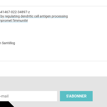
/s41467-022-34897-z
 by regulating dendritic cell antigen processing
promet l'immunité
n Santélog
e
 e-mail
S'ABONNER