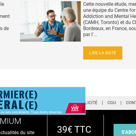
le
Cette nouvelle étude, me
une équipe du Centre for
mment
Addiction and Mental He
(CAMH, Toronto) et du 
s de
Bordeaux, en France, so
par l'...
LIRE LA SUITE
LETTER
QUI SOMMES-NOUS ?
PUBLICITÉ
CGU
CON
EMIUM
39€ TTC
S'ABO
tualités du site