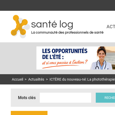
santé log
ACT
La communauté des professionnels de santé
Accueil
>
Actualités
>
ICTÈRE du nouveau-né: La photothérapie ac
Mots clés