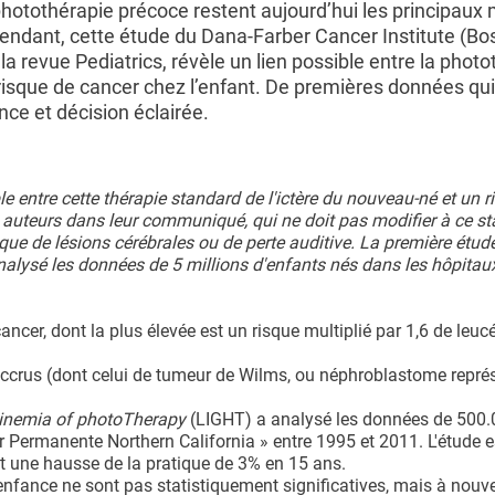
photothérapie précoce restent aujourd’hui les principaux
endant, cette étude du Dana-Farber Cancer Institute (Bos
a revue Pediatrics, révèle un lien possible entre la photo
 risque de cancer chez l’enfant. De premières données qui
ce et décision éclairée.
e entre cette thérapie standard de l'ictère du nouveau-né et un r
 auteurs dans leur communiqué, qui ne doit pas modifier à ce sta
sque de lésions cérébrales ou de perte auditive. La première étude
nalysé les données de 5 millions d'enfants nés dans les hôpitau
cancer, dont la plus élevée est un risque multiplié par 1,6 de leu
accrus (dont celui de tumeur de Wilms, ou néphroblastome repré
binemia of photoTherapy
(LIGHT) a analysé les données de 500
 Permanente Northern California » entre 1995 et 2011. L'étude e
t une hausse de la pratique de 3% en 15 ans.
l'enfance ne sont pas statistiquement significatives, mais à nouve