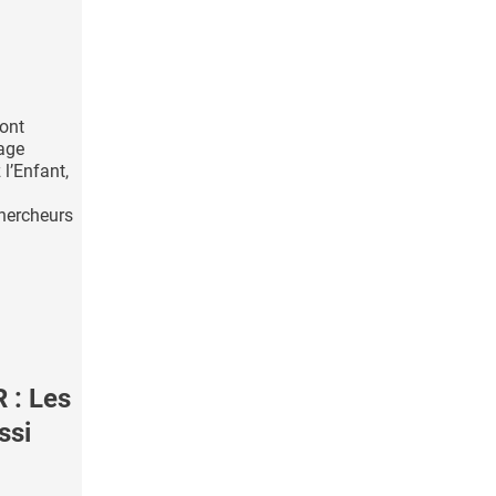
ont
sage
l’Enfant,
chercheurs
: Les
ssi