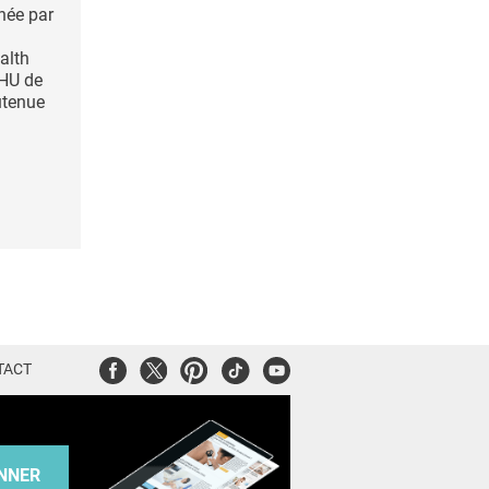
née par
alth
CHU de
utenue
Facebook
Twitter
Pinterest
Tiktok
Youtube
TACT
NNER