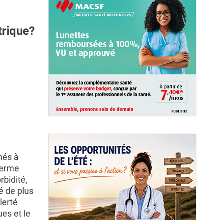
trique?
nés à
terme
rbidité,
é de plus
lerté
es et le