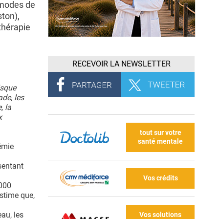
 modes de
ton),
thérapie
RECEVOIR LA NEWSLETTER
isque
de, les
, la
x
tout sur votre
santé mentale
cémie
sentant
Vos crédits
.000
stime que,
au, les
Vos solutions