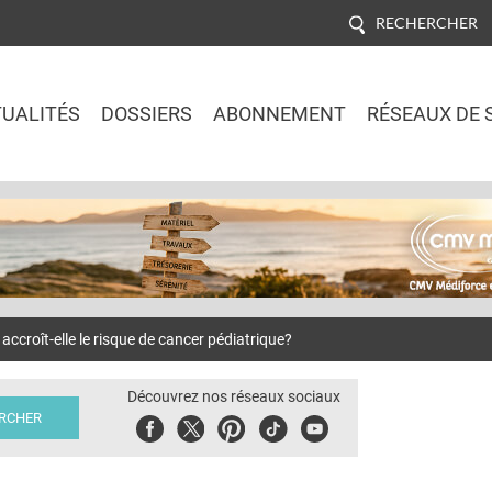
RECHERCHER
UALITÉS
DOSSIERS
ABONNEMENT
RÉSEAUX DE 
Jump to navigation
croît-elle le risque de cancer pédiatrique?
Découvrez nos réseaux sociaux
Facebook
Twitter
Pinterest
Tiktok
Youbute