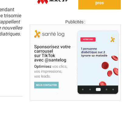
pros
pendant
de trisomie
rappellent
Publicités :
e nouvelles
iatriques.