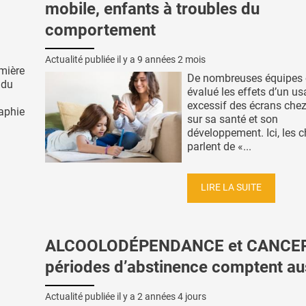
mobile, enfants à troubles du
comportement
Actualité publiée il y a
9 années 2 mois
mière
De nombreuses équipes 
 du
évalué les effets d’un u
excessif des écrans chez 
aphie
sur sa santé et son
développement. Ici, les 
parlent de «...
LIRE LA SUITE
ALCOOLODÉPENDANCE et CANCER 
périodes d’abstinence comptent au
Actualité publiée il y a
2 années 4 jours