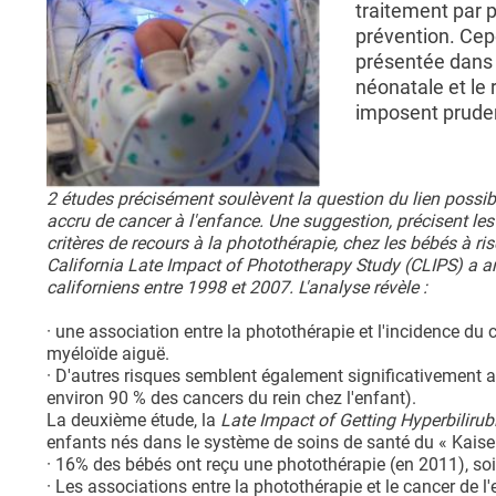
traitement par 
prévention. Cep
présentée dans l
néonatale et le
imposent pruden
2 études précisément soulèvent la question du lien possibl
accru de cancer à l'enfance. Une suggestion, précisent les
critères de recours à la photothérapie, chez les bébés à ri
California Late Impact of Phototherapy Study (CLIPS) a a
californiens entre 1998 et 2007. L'analyse révèle :
· une association entre la photothérapie et l'incidence du 
myéloïde aiguë.
· D'autres risques semblent également significativement 
environ 90 % des cancers du rein chez l'enfant).
La deuxième étude, la
Late Impact of Getting Hyperbiliru
enfants nés dans le système de soins de santé du « Kaiser
· 16% des bébés ont reçu une photothérapie (en 2011), soi
· Les associations entre la photothérapie et le cancer de 