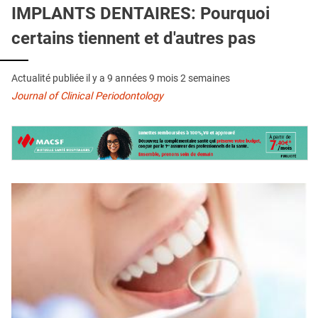
QUI SOMMES-NOUS ?
IMPLANTS DENTAIRES: Pourquoi
certains tiennent et d'autres pas
PUBLICITÉ
CONDITIONS GÉNÉRALES
Actualité publiée il y a
9 années 9 mois 2 semaines
CONTACT
Journal of Clinical Periodontology
CRÉDITS