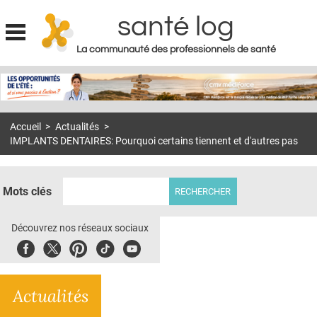
santé log
La communauté des professionnels de santé
Jump to navigation
MON COMPTE
ABONNEMENT
Accueil
>
Actualités
>
S'ABONNER À LA REVUE SOIN À DOMICILE
IMPLANTS DENTAIRES: Pourquoi certains tiennent et d'autres pas
ACTUS
DOSSIERS
Mots clés
RÉSEAUX
Découvrez nos réseaux sociaux
E-REVUE SAD
Facebook
Twitter
Pinterest
Tiktok
Youbute
THÉMA
Actualités
L'APP