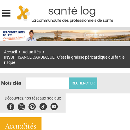
santé log
La communauté des professionnels de santé
Jump to navigation
MON COMPTE
ABONNEMENT
Accueil
>
Actualités
>
S'ABONNER À LA REVUE SOIN À DOMICILE
INSUFFISANCE CARDIAQUE : C’est la graisse péricardique qui fait le
risque
ACTUS
DOSSIERS
Mots clés
RÉSEAUX
Découvrez nos réseaux sociaux
E-REVUE SAD
Facebook
Twitter
Pinterest
Tiktok
Youbute
THÉMA
L'APP
Actualités