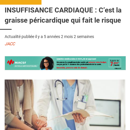
QUI SOMMES-NOUS ?
INSUFFISANCE CARDIAQUE : C’est la
PUBLICITÉ
graisse péricardique qui fait le risque
CONDITIONS GÉNÉRALES
Actualité publiée il y a
5 années 2 mois 2 semaines
CONTACT
JACC
CRÉDITS