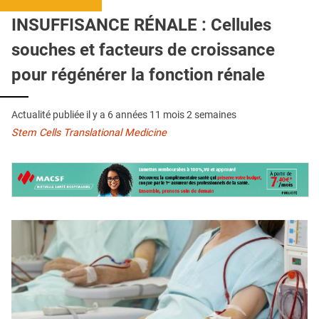
QUI SOMMES-NOUS ?
INSUFFISANCE RÉNALE : Cellules
PUBLICITÉ
souches et facteurs de croissance
CONDITIONS GÉNÉRALES
pour régénérer la fonction rénale
CONTACT
Actualité publiée il y a
6 années 11 mois 2 semaines
CRÉDITS
Stem Cells Translational Medicine