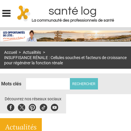
santé log
La communauté des professionnels de santé
Jump to navigation
MON COMPTE
ABONNEMENT
Accueil
>
Actualités
>
S'ABONNER À LA REVUE SOIN À DOMICILE
INSUFFISANCE RÉNALE : Cellules souches et facteurs de croissance
pour régénérer la fonction rénale
ACTUS
DOSSIERS
Mots clés
RÉSEAUX
Découvrez nos réseaux sociaux
E-REVUE SAD
Facebook
Twitter
Pinterest
Tiktok
Youbute
THÉMA
L'APP
Actualités