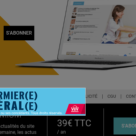
S'ABONNER
LETTER
QUI SOMMES-NOUS ?
PUBLICITÉ
CGU
CON
EMIUM
39€ TTC
S'ABO
tualités du site
/ an
emaine, les actus