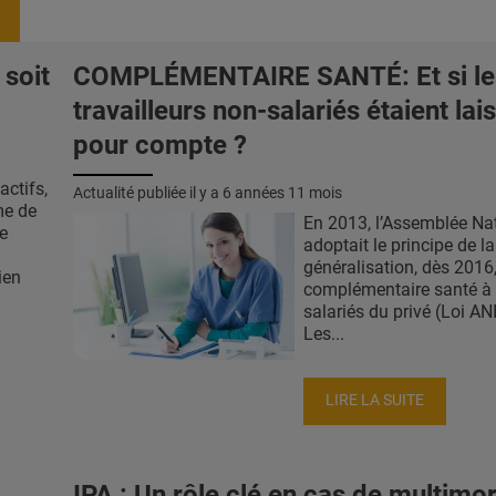
 soit
COMPLÉMENTAIRE SANTÉ: Et si le
travailleurs non-salariés étaient lai
pour compte ?
ctifs,
Actualité publiée il y a
6 années 11 mois
me de
En 2013, l’Assemblée Na
e
adoptait le principe de la
généralisation, dès 2016,
ien
complémentaire santé à 
salariés du privé (Loi ANI
Les...
LIRE LA SUITE
IPA : Un rôle clé en cas de multimor