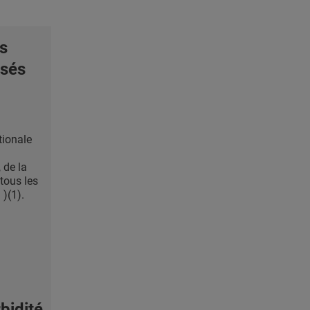
s
ssés
tionale
 de la
tous les
 )(1).
bidité