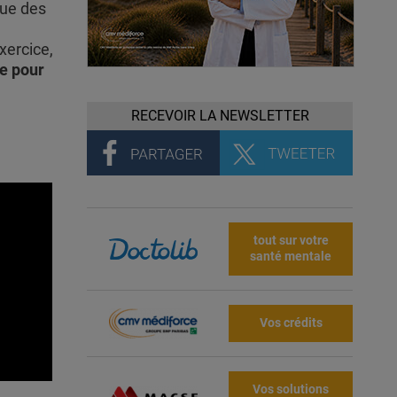
que des
xercice,
re pour
RECEVOIR LA NEWSLETTER
tout sur votre
santé mentale
Vos crédits
Vos solutions