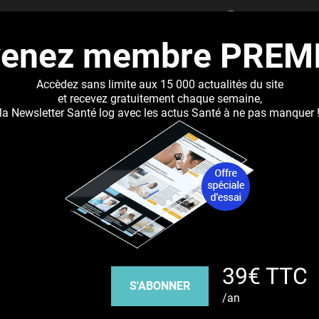
RECHERCHER
venez membre PREM
UALITÉS
DOSSIERS
ABONNEMENT
RÉSEAUX DE 
Accèdez sans limite aux 15 000 actualités du site
et recevez gratuitement chaque semaine,
la Newsletter Santé log avec les actus Santé à ne pas manquer 
Jump to navigation
ionnelle et financière
Découvrez nos réseaux sociaux
39€ TTC
Facebook
Twitter
Pinterest
Tiktok
Youbute
S'ABONNER
/an