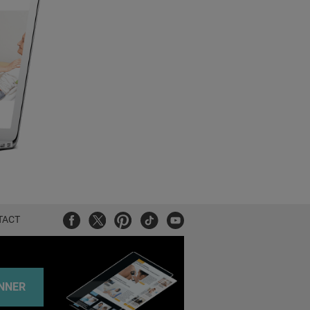
Facebook
Twitter
Pinterest
Tiktok
Youtube
TACT
NNER