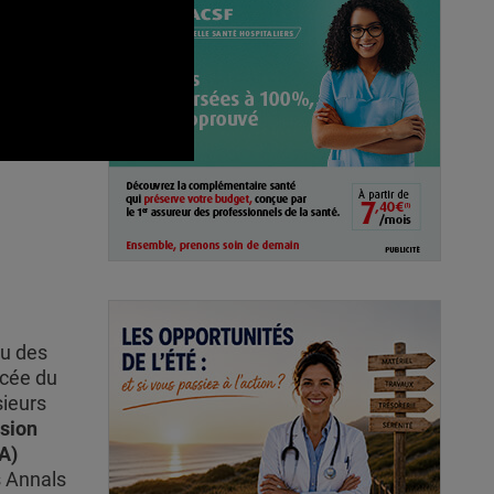
au des
ncée du
sieurs
ssion
A)
s Annals