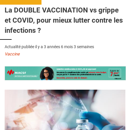
QUI SOMMES-NOUS ?
La DOUBLE VACCINATION vs grippe
PUBLICITÉ
et COVID, pour mieux lutter contre les
CONDITIONS GÉNÉRALES
infections ?
CONTACT
Actualité publiée il y a
3 années 6 mois 3 semaines
CRÉDITS
Vaccine