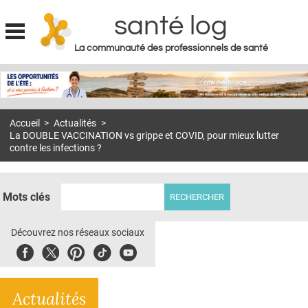
santé log
La communauté des professionnels de santé
Jump to navigation
MON COMPTE
ABONNEMENT
Accueil
>
Actualités
>
S'ABONNER À LA REVUE SOIN À DOMICILE
La DOUBLE VACCINATION vs grippe et COVID, pour mieux lutter
contre les infections ?
ACTUS
DOSSIERS
Mots clés
RÉSEAUX
Découvrez nos réseaux sociaux
E-REVUE SAD
Facebook
Twitter
Pinterest
Tiktok
Youbute
THÉMA
L'APP
Actualités