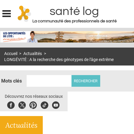
santé log
La communauté des professionnels de santé
Jump to navigation
MON COMPTE
ABONNEMENT
Accueil
>
Actualités
>
S'ABONNER À LA REVUE SOIN À DOMICILE
LONGÉVITÉ : A la recherche des génotypes de l'âge extrême
ACTUS
DOSSIERS
Mots clés
RÉSEAUX
Découvrez nos réseaux sociaux
E-REVUE SAD
Facebook
Twitter
Pinterest
Tiktok
Youbute
THÉMA
Actualités
L'APP