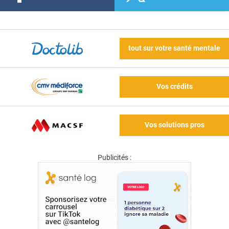
tout sur votre santé mentale
Vos crédits
Vos solutions pros
Publicités :