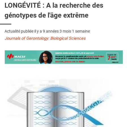
QUI SOMMES-NOUS ?
LONGÉVITÉ : A la recherche des
génotypes de l'âge extrême
PUBLICITÉ
CONDITIONS GÉNÉRALES
Actualité publiée il y a
9 années 3 mois 1 semaine
CONTACT
Journals of Gerontology: Biological Sciences
CRÉDITS