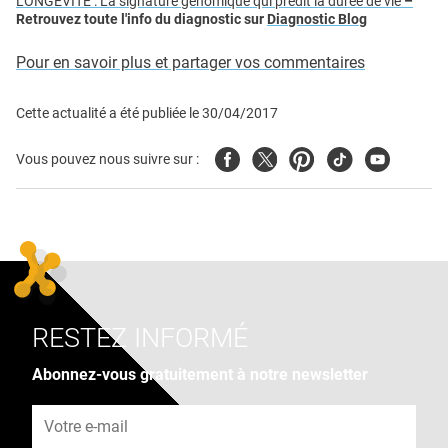
LONGÉVITÉ : La signature génomique qui prédit la durée de vie
–
Retrouvez toute l'info du diagnostic sur
Diagnostic Blog
Pour en savoir plus et partager vos commentaires
Cette actualité a été publiée le
30/04/2017
Facebook
Twitter
Pinterest
Tiktok
Youtube
Vous pouvez nous suivre sur :
RESTEZ INFORMÉ
Abonnez-vous gratuitement à notre newsletter
Adresse e-mail