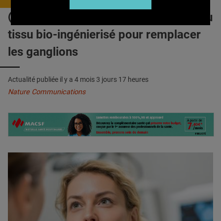
QUI SOMMES-NOUS ?
LYMPHŒDÈME SECONDAIRE : Du
PUBLICITÉ
tissu bio-ingénierisé pour remplacer
CONDITIONS GÉNÉRALES
les ganglions
CONTACT
Actualité publiée il y a
4 mois 3 jours 17 heures
CRÉDITS
Nature Communications