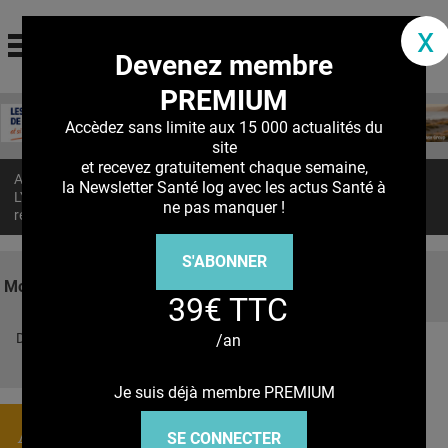
santé log
x
Devenez membre
La communauté des professionnels de santé
PREMIUM
Jump to navigation
MON COMPTE
Accèdez sans limite aux 15 000 actualités du
site
ABONNEMENT
et recevez gratuitement chaque semaine,
Accueil
>
Actualités
>
la Newsletter Santé log avec les actus Santé à
S'ABONNER À LA REVUE SOIN À DOMICILE
LYMPHŒDÈME SECONDAIRE : Du tissu bio-ingénierisé pour
ne pas manquer !
remplacer les ganglions
ACTUS
S'ABONNER
DOSSIERS
Mots clés
39€ TTC
RÉSEAUX
Découvrez nos réseaux sociaux
/an
E-REVUE SAD
Facebook
Twitter
Pinterest
Tiktok
Youbute
THÉMA
Je suis déjà membre PREMIUM
L'APP
Actualités
SE CONNECTER