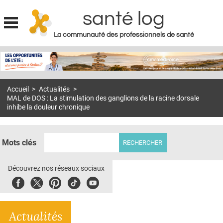
santé log
La communauté des professionnels de santé
Jump to navigation
MON COMPTE
ABONNEMENT
Accueil
>
Actualités
>
S'ABONNER À LA REVUE SOIN À DOMICILE
MAL de DOS : La stimulation des ganglions de la racine dorsale
inhibe la douleur chronique
ACTUS
DOSSIERS
Mots clés
RÉSEAUX
Découvrez nos réseaux sociaux
E-REVUE SAD
Facebook
Twitter
Pinterest
Tiktok
Youbute
THÉMA
L'APP
Actualités