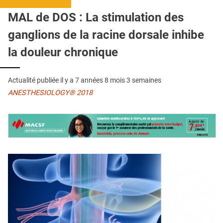
QUI SOMMES-NOUS ?
MAL de DOS : La stimulation des
PUBLICITÉ
ganglions de la racine dorsale inhibe
CONDITIONS GÉNÉRALES
la douleur chronique
CONTACT
Actualité publiée il y a
7 années 8 mois 3 semaines
CRÉDITS
ANESTHESIOLOGY® 2018