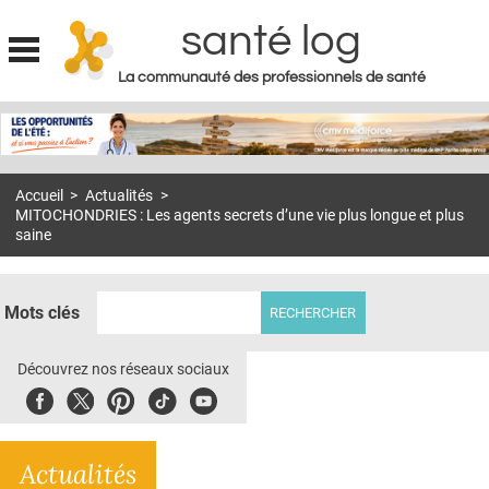
santé log
La communauté des professionnels de santé
Jump to navigation
MON COMPTE
ABONNEMENT
Accueil
>
Actualités
>
S'ABONNER À LA REVUE SOIN À DOMICILE
MITOCHONDRIES : Les agents secrets d’une vie plus longue et plus
saine
ACTUS
DOSSIERS
Mots clés
RÉSEAUX
Découvrez nos réseaux sociaux
E-REVUE SAD
Facebook
Twitter
Pinterest
Tiktok
Youbute
THÉMA
L'APP
Actualités