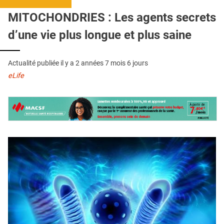
QUI SOMMES-NOUS ?
MITOCHONDRIES : Les agents secrets
PUBLICITÉ
d’une vie plus longue et plus saine
CONDITIONS GÉNÉRALES
Actualité publiée il y a
2 années 7 mois 6 jours
CONTACT
eLife
CRÉDITS