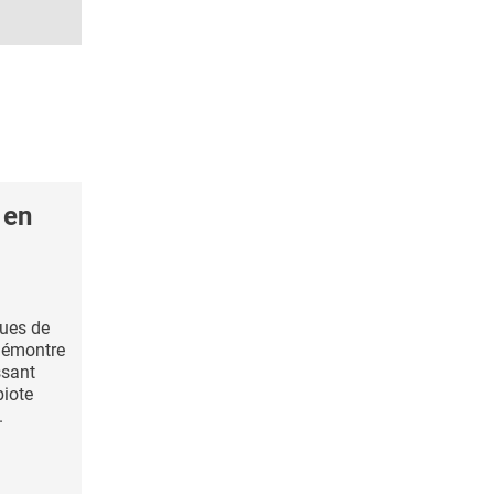
 en
gues de
 démontre
ssant
biote
.