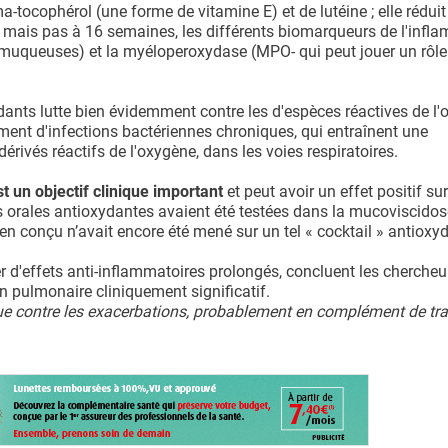
cophérol (une forme de vitamine E) et de lutéine ; elle réduit
, mais pas à 16 semaines, les différents biomarqueurs de l'infl
 muqueuses) et la myéloperoxydase (MPO- qui peut jouer un rôle
nts lutte bien évidemment contre les d'espèces réactives de l'
ment d'infections bactériennes chroniques, qui entraînent une
érivés réactifs de l'oxygène, dans les voies respiratoires.
t un objectif clinique important
et peut avoir un effet positif sur
ons orales antioxydantes avaient été testées dans la mucoviscido
en conçu n’avait encore été mené sur un tel « cocktail » antioxy
 d'effets anti-inflammatoires prolongés, concluent les chercheu
n pulmonaire cliniquement significatif.
ique contre les exacerbations, probablement en complément de tr