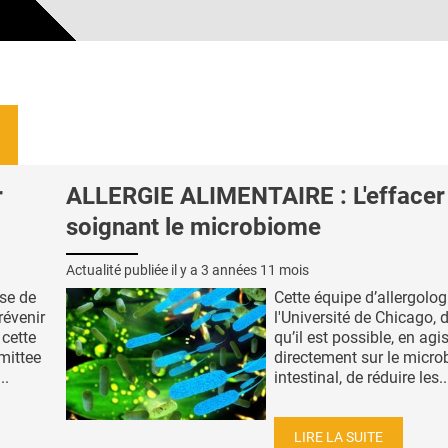
r
ALLERGIE ALIMENTAIRE : L'effacer
soignant le microbiome
Actualité publiée il y a
3 années 11 mois
se de
Cette équipe d’allergolo
révenir
l'Université de Chicago,
 cette
qu’il est possible, en agi
mittee
directement sur le micro
..
intestinal, de réduire les..
LIRE LA SUITE