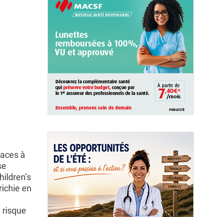
caces à
se
ildren’s
ichie en
 risque