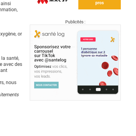
pros
 ainsi
ammation,
Publicités :
oxygène, or
 la santé,
se avec des
dant
rs, nous
aitements