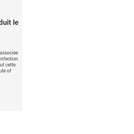
duit le
 associée
infection
ut cette
ute of