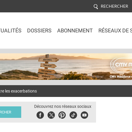
RECHERCHER
UALITÉS
DOSSIERS
ABONNEMENT
RÉSEAUX DE 
Jump to navigation
e les exacerbations
Découvrez nos réseaux sociaux
Facebook
Twitter
Pinterest
Tiktok
Youbute