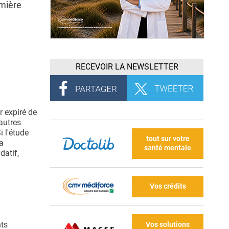
emière
RECEVOIR LA NEWSLETTER
r expiré de
autres
i l'étude
tout sur votre
la
santé mentale
datif,
Vos crédits
nts
Vos solutions