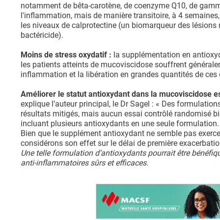
notamment de bêta-carotène, de coenzyme Q10, de gamma-to
l'inflammation, mais de manière transitoire, à 4 semaines
les niveaux de calprotectine (un biomarqueur des lésions
bactéricide).
Moins de stress oxydatif :
la supplémentation en antioxyda
les patients atteints de mucoviscidose souffrent générale
inflammation et la libération en grandes quantités de ces d
Améliorer le statut antioxydant dans la mucoviscidose es
explique l’auteur principal, le Dr Sagel : « Des formulati
résultats mitigés, mais aucun essai contrôlé randomisé bi
incluant plusieurs antioxydants en une seule formulation.
Bien que le supplément antioxydant ne semble pas exercer
considérons son effet sur le délai de première exacerbatio
Une telle formulation d’antioxydants pourrait être bénéf
anti-inflammatoires sûrs et efficaces.