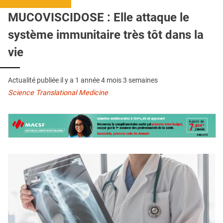
QUI SOMMES-NOUS ?
MUCOVISCIDOSE : Elle attaque le
PUBLICITÉ
système immunitaire très tôt dans la
CONDITIONS GÉNÉRALES
vie
CONTACT
Actualité publiée il y a
1 année 4 mois 3 semaines
CRÉDITS
Science Translational Medicine