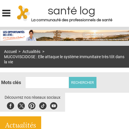
santé log
La communauté des professionnels de santé
Jump to navigation
MON COMPTE
ABONNEMENT
Accueil
>
Actualités
>
S'ABONNER À LA REVUE SOIN À DOMICILE
MUCOVISCIDOSE : Elle attaque le système immunitaire très tôt dans
la vie
ACTUS
DOSSIERS
Mots clés
RÉSEAUX
Découvrez nos réseaux sociaux
E-REVUE SAD
Facebook
Twitter
Pinterest
Tiktok
Youbute
THÉMA
L'APP
Actualités