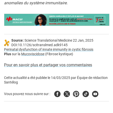
anomalies du système immunitaire.
Source:
Science Translational Medicine 22 Jan, 2025
DOI:10.1126/scitranslmed.adk9145
Perinatal dysfunction of innate immunity in cystic fibrosis
Plus
sur la
Mucoviscidose
(Fibrose kystique)
Pour en savoir plus et partager vos commentaires
Cette actualité a été publiée le
14/03/2025
par
Équipe de rédaction
Santélog
Facebook
Twitter
Pinterest
Tiktok
Youtube
Vous pouvez nous suivre sur :