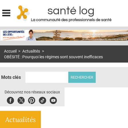
santé log
La communauté des professionnels de santé
Jump to navigation
MON COMPTE
ABONNEMENT
Accueil
>
Actualités
>
S'ABONNER À LA REVUE SOIN À DOMICILE
OBÉSITÉ : Pourquoi les régimes sont souvent inefficaces
ACTUS
DOSSIERS
Mots clés
RÉSEAUX
Découvrez nos réseaux sociaux
E-REVUE SAD
Facebook
Twitter
Pinterest
Tiktok
Youbute
THÉMA
Actualités
L'APP