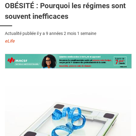
QUI SOMMES-NOUS ?
OBÉSITÉ : Pourquoi les régimes sont
souvent inefficaces
PUBLICITÉ
CONDITIONS GÉNÉRALES
Actualité publiée il y a
9 années 2 mois 1 semaine
CONTACT
eLife
CRÉDITS