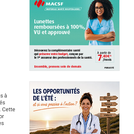
ns à
rés
. Cette
or
es