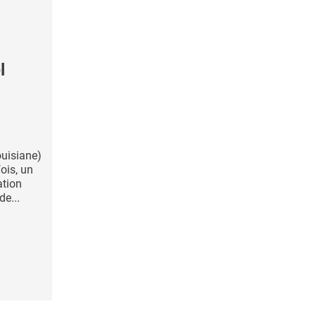
l
à
ouisiane)
fois, un
ation
de...