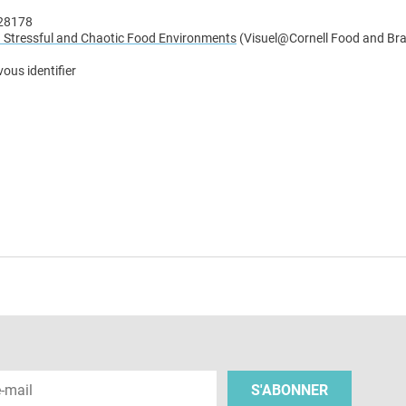
628178
n Stressful and Chaotic Food Environments
(Visuel@Cornell Food and Br
vous identifier
e
 e-mail
S'ABONNER