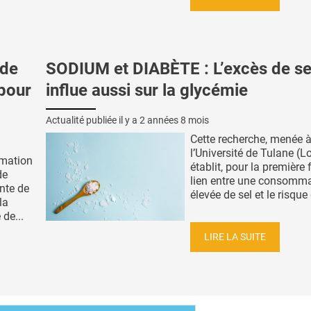
 de
SODIUM et DIABÈTE : L’excès de se
pour
influe aussi sur la glycémie
Actualité publiée il y a
2 années 8 mois
Cette recherche, menée 
l’Université de Tulane (L
mmation
établit, pour la première 
de
lien entre une consomm
nte de
élevée de sel et le risque 
la
 de...
LIRE LA SUITE