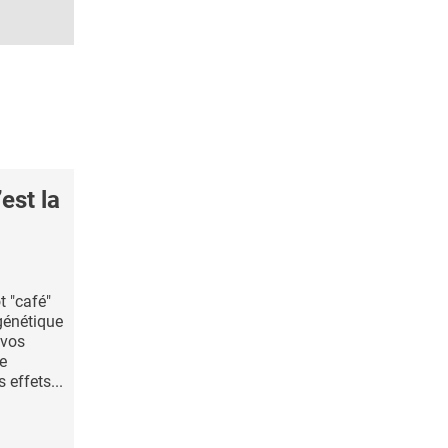
est la
t "café"
 génétique
 vos
e
 effets...