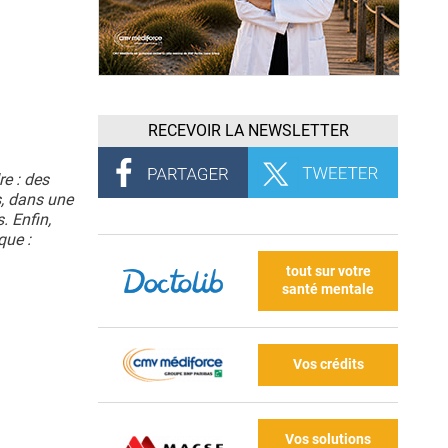
RECEVOIR LA NEWSLETTER
e : des
s, dans une
. Enfin,
que :
tout sur votre
santé mentale
Vos crédits
Vos solutions