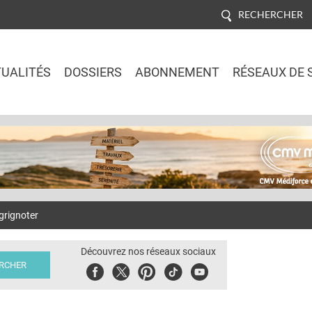
RECHERCHER
UALITÉS
DOSSIERS
ABONNEMENT
RÉSEAUX DE 
Jump to navigation
grignoter
Découvrez nos réseaux sociaux
Facebook
Twitter
Pinterest
Tiktok
Youbute