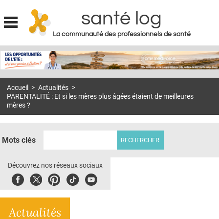
santé log
La communauté des professionnels de santé
Jump to navigation
MON COMPTE
ABONNEMENT
Accueil
>
Actualités
>
S'ABONNER À LA REVUE SOIN À DOMICILE
PARENTALITÉ : Et si les mères plus âgées étaient de meilleures
mères ?
ACTUS
DOSSIERS
Mots clés
RÉSEAUX
Découvrez nos réseaux sociaux
E-REVUE SAD
Facebook
Twitter
Pinterest
Tiktok
Youbute
THÉMA
L'APP
Actualités