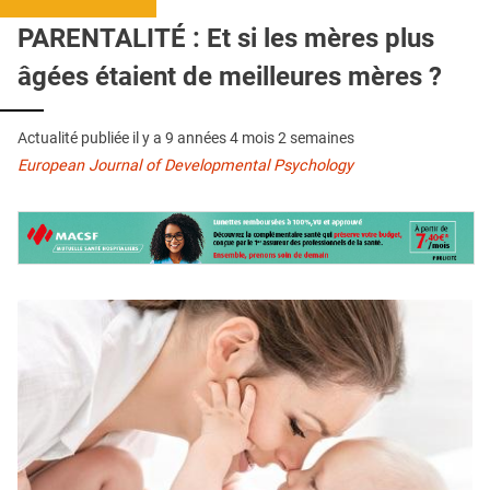
QUI SOMMES-NOUS ?
PARENTALITÉ : Et si les mères plus
PUBLICITÉ
âgées étaient de meilleures mères ?
CONDITIONS GÉNÉRALES
Actualité publiée il y a
9 années 4 mois 2 semaines
CONTACT
European Journal of Developmental Psychology
CRÉDITS