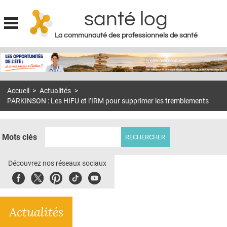
santé log
La communauté des professionnels de santé
Jump to navigation
MON COMPTE
ABONNEMENT
Accueil
>
Actualités
>
S'ABONNER À LA REVUE SOIN À DOMICILE
PARKINSON : Les HIFU et l’IRM pour supprimer les tremblements
ACTUS
DOSSIERS
Mots clés
RÉSEAUX
Découvrez nos réseaux sociaux
E-REVUE SAD
Facebook
Twitter
Pinterest
Tiktok
Youbute
THÉMA
Actualités
L'APP