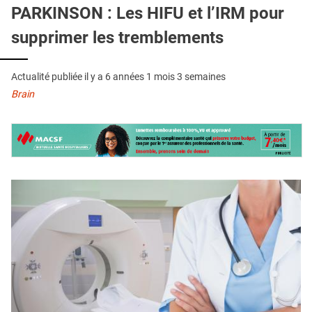
QUI SOMMES-NOUS ?
PARKINSON : Les HIFU et l’IRM pour
supprimer les tremblements
PUBLICITÉ
CONDITIONS GÉNÉRALES
Actualité publiée il y a
6 années 1 mois 3 semaines
CONTACT
Brain
CRÉDITS