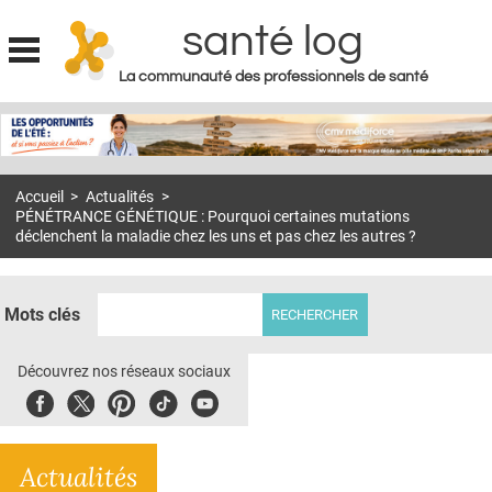
santé log
La communauté des professionnels de santé
Jump to navigation
MON COMPTE
ABONNEMENT
Accueil
>
Actualités
>
S'ABONNER À LA REVUE SOIN À DOMICILE
PÉNÉTRANCE GÉNÉTIQUE : Pourquoi certaines mutations
déclenchent la maladie chez les uns et pas chez les autres ?
ACTUS
DOSSIERS
Mots clés
RÉSEAUX
Découvrez nos réseaux sociaux
E-REVUE SAD
Facebook
Twitter
Pinterest
Tiktok
Youbute
THÉMA
L'APP
Actualités