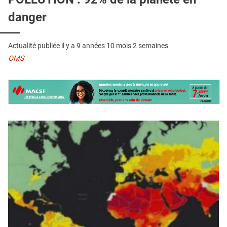
QUI SOMMES-NOUS ?
danger
PUBLICITÉ
CONDITIONS GÉNÉRALES
Actualité publiée il y a
9 années 10 mois 2 semaines
OMS
CONTACT
CRÉDITS