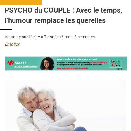
QUI SOMMES-NOUS ?
PSYCHO du COUPLE : Avec le temps,
PUBLICITÉ
l’humour remplace les querelles
CONDITIONS GÉNÉRALES
Actualité publiée il y a
7 années 6 mois 3 semaines
CONTACT
Emotion
CRÉDITS