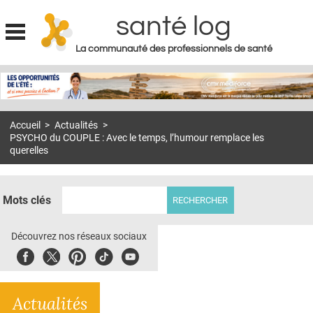
santé log
La communauté des professionnels de santé
Jump to navigation
MON COMPTE
ABONNEMENT
Accueil
>
Actualités
>
S'ABONNER À LA REVUE SOIN À DOMICILE
PSYCHO du COUPLE : Avec le temps, l’humour remplace les
querelles
ACTUS
DOSSIERS
Mots clés
RÉSEAUX
Découvrez nos réseaux sociaux
E-REVUE SAD
Facebook
Twitter
Pinterest
Tiktok
Youbute
THÉMA
L'APP
Actualités