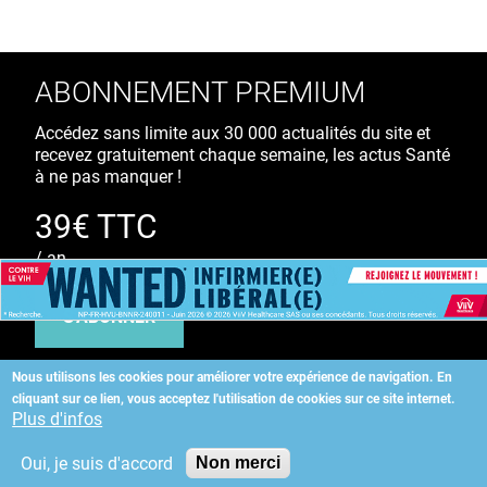
ABONNEMENT PREMIUM
Accédez sans limite aux 30 000 actualités du site et
recevez gratuitement chaque semaine, les actus Santé
à ne pas manquer !
39€ TTC
/ an
S'ABONNER
Nous utilisons les cookies pour améliorer votre expérience de navigation.
En
cliquant sur ce lien, vous acceptez l'utilisation de cookies sur ce site internet.
Copyright
©
2026 ALLIEDHEALTH
Plus d'infos
Oui, je suis d'accord
Non merci
KAURIWEB