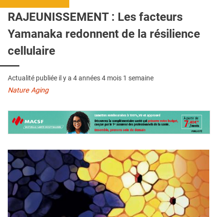
QUI SOMMES-NOUS ?
RAJEUNISSEMENT : Les facteurs
PUBLICITÉ
Yamanaka redonnent de la résilience
CONDITIONS GÉNÉRALES
cellulaire
CONTACT
Actualité publiée il y a
4 années 4 mois 1 semaine
CRÉDITS
Nature Aging