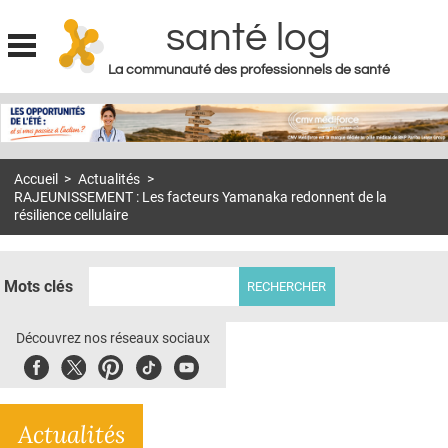
santé log
La communauté des professionnels de santé
Jump to navigation
MON COMPTE
ABONNEMENT
Accueil
>
Actualités
>
S'ABONNER À LA REVUE SOIN À DOMICILE
RAJEUNISSEMENT : Les facteurs Yamanaka redonnent de la
résilience cellulaire
ACTUS
DOSSIERS
Mots clés
RÉSEAUX
Découvrez nos réseaux sociaux
E-REVUE SAD
Facebook
Twitter
Pinterest
Tiktok
Youbute
THÉMA
L'APP
Actualités