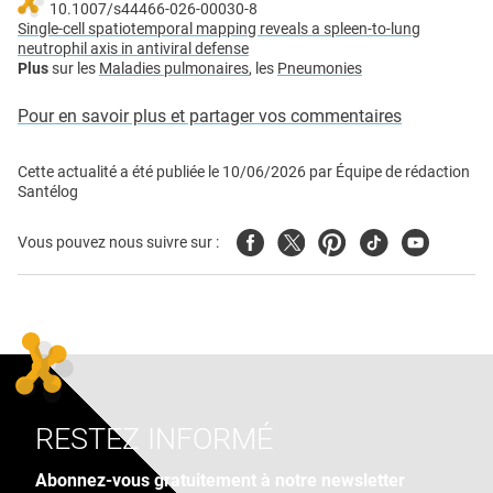
10.1007/s44466-026-00030-8
Single-cell spatiotemporal mapping reveals a spleen-to-lung
neutrophil axis in antiviral defense
Plus
sur les
Maladies pulmonaires
, les
Pneumonies
Pour en savoir plus et partager vos commentaires
Cette actualité a été publiée le
10/06/2026
par
Équipe de rédaction
Santélog
Facebook
Twitter
Pinterest
Tiktok
Youtube
Vous pouvez nous suivre sur :
RESTEZ INFORMÉ
Abonnez-vous gratuitement à notre newsletter