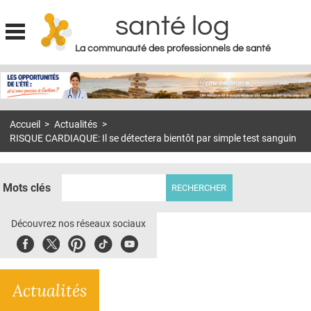
santé log
La communauté des professionnels de santé
Jump to navigation
MON COMPTE
ABONNEMENT
Accueil
>
Actualités
>
S'ABONNER À LA REVUE SOIN À DOMICILE
RISQUE CARDIAQUE: Il se détectera bientôt par simple test sanguin
ACTUS
DOSSIERS
Mots clés
RÉSEAUX
Découvrez nos réseaux sociaux
E-REVUE SAD
Facebook
Twitter
Pinterest
Tiktok
Youbute
THÉMA
Actualités
L'APP