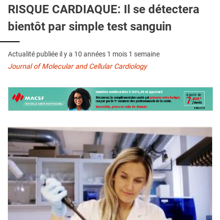
QUI SOMMES-NOUS ?
RISQUE CARDIAQUE: Il se détectera
bientôt par simple test sanguin
PUBLICITÉ
CONDITIONS GÉNÉRALES
Actualité publiée il y a
10 années 1 mois 1 semaine
CONTACT
Journal of Molecular and Cellular Cardiology
CRÉDITS