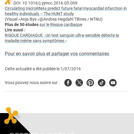
DOI: 10.1016/j.yjmcc.2016.05.009
Circulating microRNAs predict future fatal myocardial infarction in
healthy individuals – The HUNT study
(Visuel «Anja Bye »@Andrea Hegdahl Tiltnes / NTNU)
Plus de 50 études
sur le Risque cardiaque
Lire aussi :
RISQUE CARDIAQUE : Un test sanguin ultra-sensible détecte la
maladie même sans symptômes
-
Pour en savoir plus et partager vos commentaires
Cette actualité a été publiée le
1/07/2016
Facebook
Twitter
Pinterest
Tiktok
Youtube
Vous pouvez nous suivre sur :