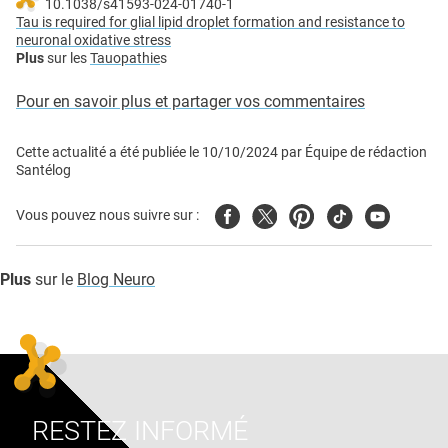
10.1038/s41593-024-01740-1
Tau is required for glial lipid droplet formation and resistance to
neuronal oxidative stress
Plus
sur les
Tauopathie
s
Pour en savoir plus et partager vos commentaires
Cette actualité a été publiée le
10/10/2024
par
Équipe de rédaction
Santélog
Facebook
Twitter
Pinterest
Tiktok
Youtube
Vous pouvez nous suivre sur :
Plus
sur le
Blog Neuro
RESTEZ INFORMÉ