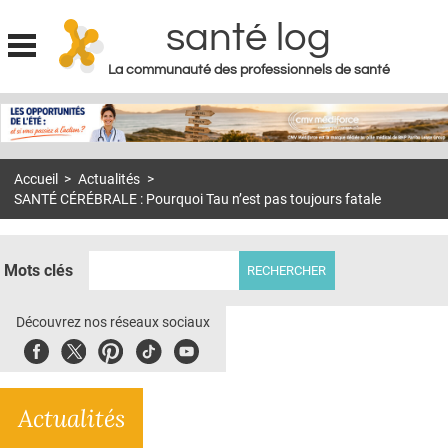
santé log
La communauté des professionnels de santé
Jump to navigation
MON COMPTE
ABONNEMENT
Accueil
>
Actualités
>
S'ABONNER À LA REVUE SOIN À DOMICILE
SANTÉ CÉRÉBRALE : Pourquoi Tau n’est pas toujours fatale
ACTUS
DOSSIERS
Mots clés
RÉSEAUX
Découvrez nos réseaux sociaux
E-REVUE SAD
Facebook
Twitter
Pinterest
Tiktok
Youbute
THÉMA
Actualités
L'APP