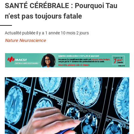
QUI SOMMES-NOUS ?
SANTÉ CÉRÉBRALE : Pourquoi Tau
n’est pas toujours fatale
PUBLICITÉ
CONDITIONS GÉNÉRALES
Actualité publiée il y a
1 année 10 mois 2 jours
CONTACT
Nature Neuroscience
CRÉDITS