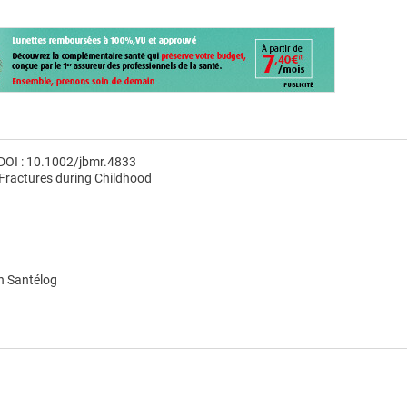
DOI : 10.1002/jbmr.4833
 Fractures during Childhood
n Santélog
e