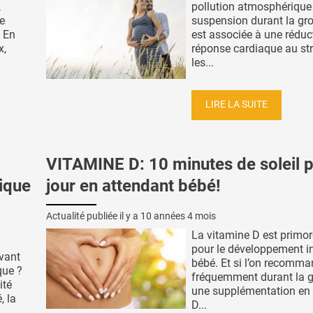
,
pollution atmosphérique
de
suspension durant la gr
. En
est associée à une réduc
x,
réponse cardiaque au str
les...
LIRE LA SUITE
VITAMINE D: 10 minutes de soleil 
ique
jour en attendant bébé!
Actualité publiée il y a
10 années 4 mois
La vitamine D est primor
pour le développement in
avant
bébé. Et si l’on recomm
que ?
fréquemment durant la g
ité
une supplémentation en
, la
D...