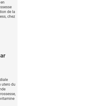
 en
ossesse
tion de la
ess, chez
par
diale
 utero du
ande
rossesse,
 vitamine