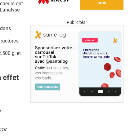
pros
rcheurs ont
L’analyse
Publicités :
 dans
fractures
.500 g, et
 effet
e
nce