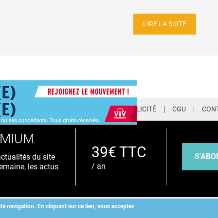
LIRE LA SUITE
LETTER
QUI SOMMES-NOUS ?
PUBLICITÉ
CGU
CON
EMIUM
39€ TTC
S'ABO
tualités du site
/ an
emaine, les actus
de navigation.
En cliquant sur ce lien, vous acceptez
Copyright
©
2026 ALLIEDHEALTH