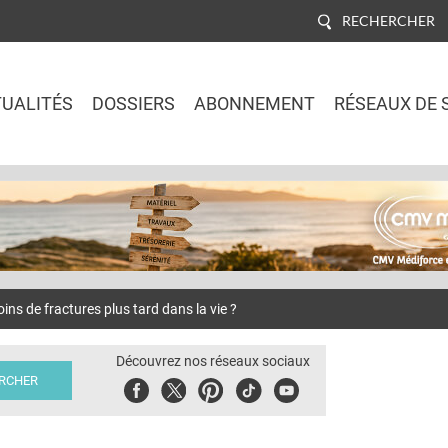
RECHERCHER
UALITÉS
DOSSIERS
ABONNEMENT
RÉSEAUX DE 
Jump to navigation
ns de fractures plus tard dans la vie ?
Découvrez nos réseaux sociaux
Facebook
Twitter
Pinterest
Tiktok
Youbute