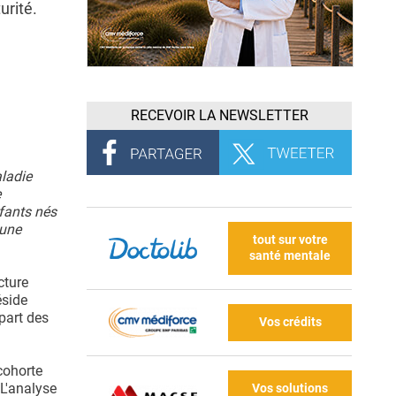
urité.
RECEVOIR LA NEWSLETTER
ladie
e
nfants nés
 une
tout sur votre
santé mentale
cture
éside
part des
Vos crédits
cohorte
 L'analyse
Vos solutions