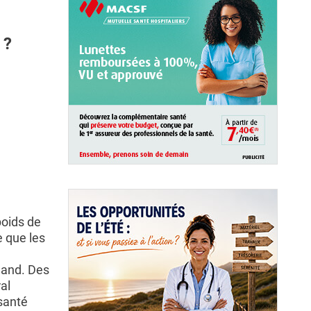
 ?
poids de
e que les
land. Des
al
 santé