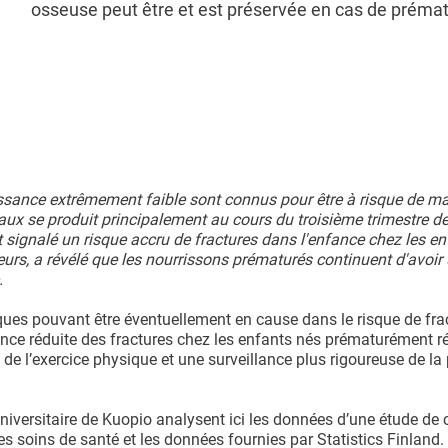
osseuse peut être et est préservée en cas de prémat
ssance extrêmement faible sont connus pour être à risque de ma
ux se produit principalement au cours du troisième trimestre d
t signalé un risque accru de fractures dans l'enfance chez les e
teurs, a révélé que les nourrissons prématurés continuent d'avoir
.
ques pouvant être éventuellement en cause dans le risque de fra
ence réduite des fractures chez les enfants nés prématurément r
e l’exercice physique et une surveillance plus rigoureuse de la 
 universitaire de Kuopio analysent ici les données d’une étude de 
des soins de santé et les données fournies par Statistics Finland.